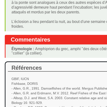
à la ponte sont analogues à ceux des autres espèces d'
d'agressivité demeure haut pendant l'incubation; les juvén
attaqués et mordus par les deux parents.
L'éclosion a lieu pendant la nuit, au bout d'une semaine
froides.
Commentaires
Étymologie :
Amphiprion du grec, amphi "des deux côtés" 
"collier" (à collier).
Références
GBIF, IUCN
Fishbase, DORIS
- Allen, G.R., 1991. Damselfishes of the world. Mergus Publish
- Allen, G.R. and Erdmann, M.V. 2012. Reef Fishes of the East I
- Allsop, D.J. and West, S.A. 2003. Constant relative age and si
Biology 16: 921-929.