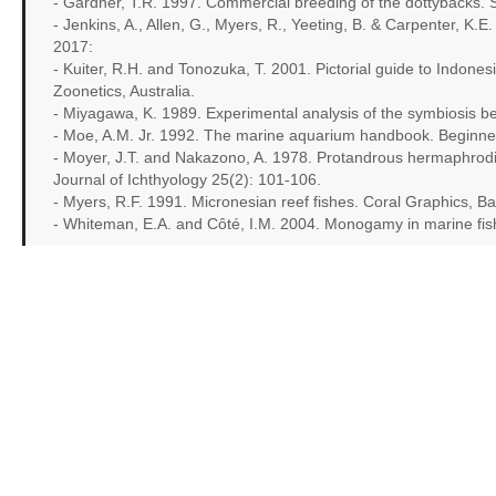
- Gardner, T.R. 1997. Commercial breeding of the dottybacks. 
- Jenkins, A., Allen, G., Myers, R., Yeeting, B. & Carpenter, K
2017:
- Kuiter, R.H. and Tonozuka, T. 2001. Pictorial guide to Indones
Zoonetics, Australia.
- Miyagawa, K. 1989. Experimental analysis of the symbiosis
- Moe, A.M. Jr. 1992. The marine aquarium handbook. Beginner 
- Moyer, J.T. and Nakazono, A. 1978. Protandrous hermaphrodi
Journal of Ichthyology 25(2): 101-106.
- Myers, R.F. 1991. Micronesian reef fishes. Coral Graphics, B
- Whiteman, E.A. and Côté, I.M. 2004. Monogamy in marine fis