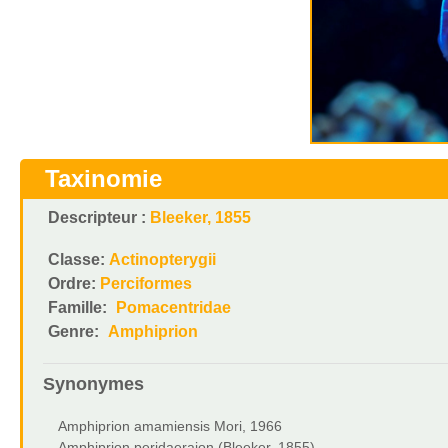
Taxinomie
Descripteur :
Bleeker, 1855
Classe:
Actinopterygii
Ordre:
Perciformes
Famille:
Pomacentridae
Genre:
Amphiprion
Synonymes
Amphiprion amamiensis Mori, 1966
Amphiprion peridaeraion (Bleeker, 1855)