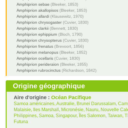
Amphiprion sebae
(Bleeker, 1853)
Amphiprion akallopisos
(Bleeker, 1853)
Amphiprion allardi
(Klausewitz, 1970)
Amphiprion chrysogaster
(Cuvier, 1830)
Amphiprion clarkii
(Bennett, 1830)
Amphiprion ephippium
(Bloch, 1790)
Amphiprion chrysopterus
(Cuvier, 1830)
Amphiprion frenatus
(Brevoort, 1856)
Amphiprion melanopus
(Bleeker, 1852)
Amphiprion ocellaris
(Cuvier, 1830)
Amphiprion perideraion
(Bleeker, 1855)
Amphiprion rubrocinctus
(Richardson, 1842)
Origine géographique
Aire d'origine :
Océan Pacifique
Samoa américaines, Australie, Brunei Darussalam, Cambod
Malaisie, Iles Marshall, Micronésie, Nauru, Nouvelle C
Philippines, Samoa, Singapour, Îles Salomon, Taiwan, Th
Futuna