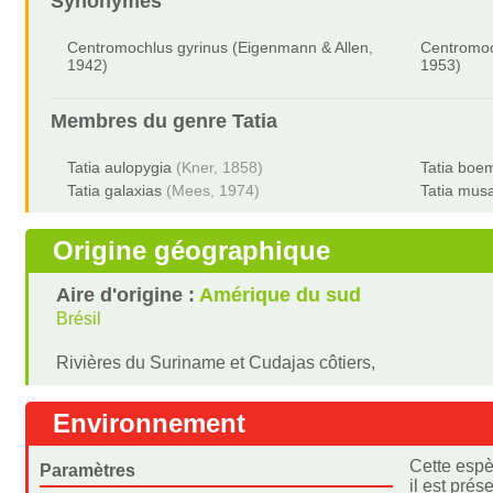
Synonymes
Centromochlus gyrinus (Eigenmann & Allen,
Centromoc
1942)
1953)
Membres du genre
Tatia
Tatia aulopygia
(Kner, 1858)
Tatia boe
Tatia galaxias
(Mees, 1974)
Tatia mus
Origine géographique
Aire d'origine :
Amérique du sud
Brésil
Rivières du Suriname et Cudajas côtiers,
Environnement
Cette espè
Paramètres
il est pré