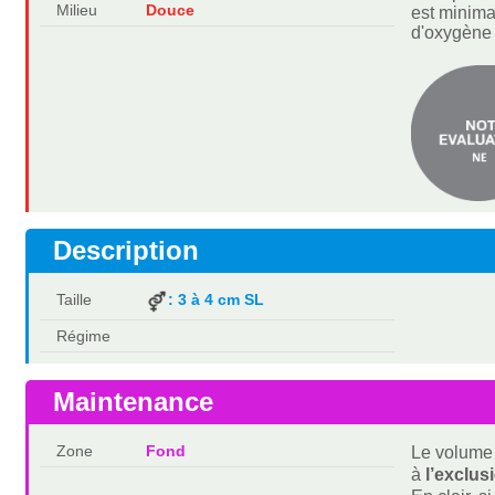
Milieu
Douce
est minima
d'oxygène
Description
Taille
: 3 à 4 cm SL
Régime
Maintenance
Zone
Fond
Le volume 
à
l’exclus