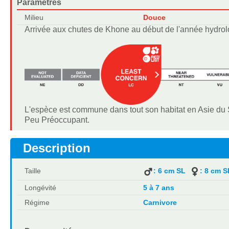
Paramètres
Milieu
Douce
Arrivée aux chutes de Khone au début de l'année hydrolo
L'espèce est commune dans tout son habitat en Asie du 
Peu Préoccupant.
Description
Taille
: 6 cm SL
: 8 cm S
Longévité
5 à 7 ans
Régime
Carnivore