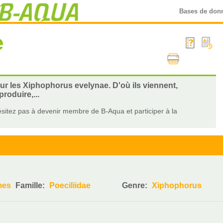
Bases de don
e
sur les Xiphophorus evelynae. D'où ils viennent,
roduire,...
sitez pas à devenir membre de B-Aqua et participer à la
mes
Famille:
Poeciliidae
Genre:
Xiphophorus