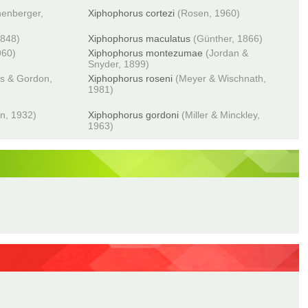
enberger,
Xiphophorus cortezi
(Rosen, 1960)
1848)
Xiphophorus maculatus
(Günther, 1866)
960)
Xiphophorus montezumae
(Jordan &
Snyder, 1899)
s & Gordon,
Xiphophorus roseni
(Meyer & Wischnath,
1981)
n, 1932)
Xiphophorus gordoni
(Miller & Minckley,
1963)