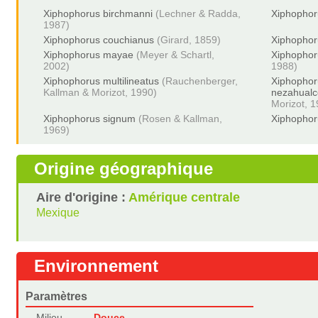
Xiphophorus birchmanni
(Lechner & Radda,
Xiphophor
1987)
Xiphophorus couchianus
(Girard, 1859)
Xiphophor
Xiphophorus mayae
(Meyer & Schartl,
Xiphophor
2002)
1988)
Xiphophorus multilineatus
(Rauchenberger,
Xiphophor
Kallman & Morizot, 1990)
nezahualc
Morizot, 
Xiphophorus signum
(Rosen & Kallman,
Xiphophor
1969)
Origine géographique
Aire d'origine :
Amérique centrale
Mexique
Environnement
Paramètres
Milieu
Douce