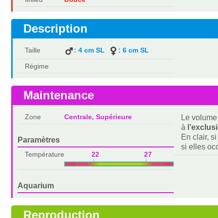
Description
Taille
: 4 cm SL
: 6 cm SL
Régime
Maintenance
Zone
Centrale, Supérieure
Le volume 
à
l’exclus
En clair, s
Paramètres
si elles o
Température
22 27
Aquarium
Reproduction