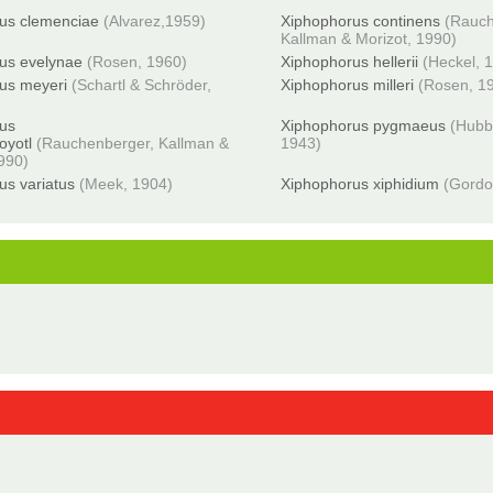
us clemenciae
(Alvarez,1959)
Xiphophorus continens
(Rauch
Kallman & Morizot, 1990)
us evelynae
(Rosen, 1960)
Xiphophorus hellerii
(Heckel, 
us meyeri
(Schartl & Schröder,
Xiphophorus milleri
(Rosen, 1
us
Xiphophorus pygmaeus
(Hubb
oyotl
(Rauchenberger, Kallman &
1943)
1990)
us variatus
(Meek, 1904)
Xiphophorus xiphidium
(Gordo