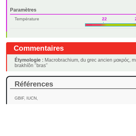
Paramètres
Température
22 2
Commentaires
Étymologie :
Macrobrachium, du grec ancien μακρός, mak
brakhíôn "bras"
Références
GBIF, IUCN,