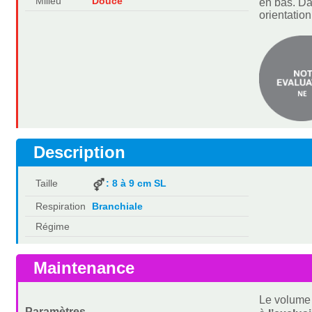
Milieu
Douce
en bas. Da
orientatio
Description
Taille
: 8 à 9 cm SL
Respiration
Branchiale
Régime
Maintenance
Le volume 
Paramètres