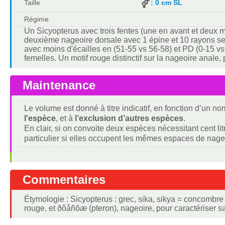
Taille
: 0 cm SL
Régime
Un Sicyopterus avec trois fentes (une en avant et deux m
deuxième nageoire dorsale avec 1 épine et 10 rayons s
avec moins d'écailles en
(51-55 vs 56-58) et PD (0-15 vs 
femelles. Un motif rouge distinctif sur la nageoire anal
Maintenance
Le volume est donné à titre indicatif, en fonction d’un 
l'espèce
, et à
l’exclusion d’autres espèces
.
En clair, si on convoite deux espèces nécessitant cent lit
particulier si elles occupent les mêmes espaces de nage
Commentaires
Étymologie : Sicyopterus : grec, sika, sikya = concombre 
rouge, et ðôåñõæ (pteron), nageoire, pour caractériser 