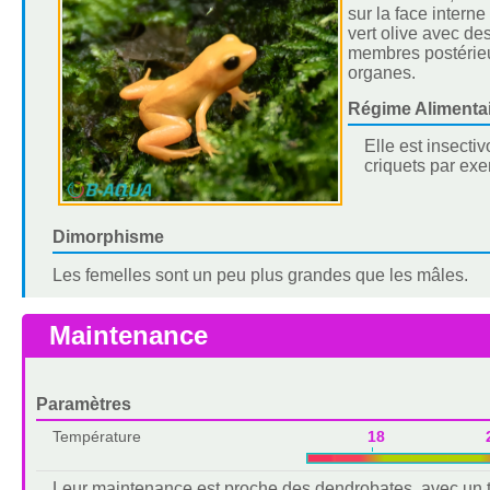
sur la face intern
vert olive avec de
membres postérieur
organes.
Régime Alimenta
Elle est insecti
criquets par ex
Dimorphisme
Les femelles sont un peu plus grandes que les mâles.
Maintenance
Paramètres
Température
18 2
Leur maintenance est proche des dendrobates, avec un t