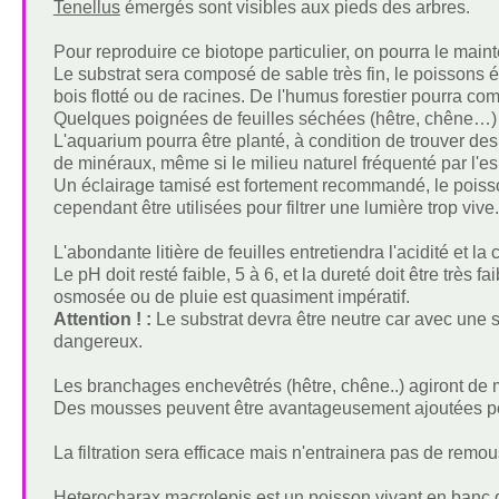
Tenellus
émergés sont visibles aux pieds des arbres.
Pour reproduire ce biotope particulier, on pourra le mai
Le substrat sera composé de sable très fin, le poissons 
bois flotté ou de racines. De l'humus forestier pourra com
Quelques poignées de feuilles séchées (hêtre, chêne…) don
L'aquarium pourra être planté, à condition de trouver de
de minéraux, même si le milieu naturel fréquenté par l'e
Un éclairage tamisé est fortement recommandé, le poisson 
cependant être utilisées pour filtrer une lumière trop vive.
L'abondante litière de feuilles entretiendra l'acidité et la 
Le pH doit resté faible, 5 à 6, et la dureté doit être très
osmosée ou de pluie est quasiment impératif.
Attention ! :
Le substrat devra être neutre car avec une s
dangereux.
Les branchages enchevêtrés (hêtre, chêne..) agiront de 
Des mousses peuvent être avantageusement ajoutées pou
La filtration sera efficace mais n'entrainera pas de remous
Heterocharax macrolepis est un poisson vivant en banc q