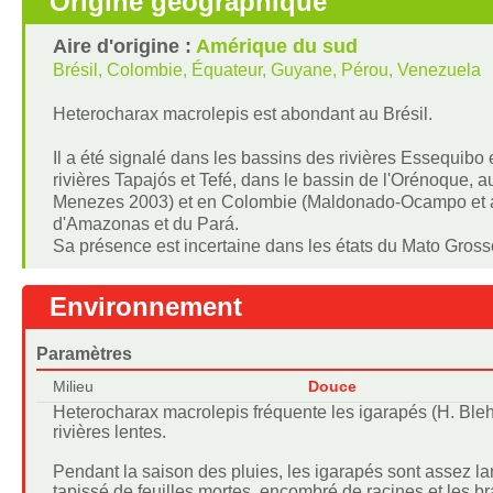
Origine géographique
Aire d'origine :
Amérique du sud
Brésil, Colombie, Équateur, Guyane, Pérou, Venezuela
Heterocharax macrolepis est abondant au Brésil.
Il a été signalé dans les bassins des rivières Essequibo 
rivières Tapajós et Tefé, dans le bassin de l'Orénoque,
Menezes 2003) et en Colombie (Maldonado-Ocampo et al 2
d'Amazonas et du Pará.
Sa présence est incertaine dans les états du Mato Gross
Environnement
Paramètres
Milieu
Douce
Heterocharax macrolepis fréquente les igarapés (H. Bleher
rivières lentes.
Pendant la saison des pluies, les igarapés sont assez la
tapissé de feuilles mortes, encombré de racines et les b