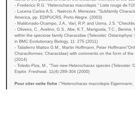
- Frederico R.G. "Heterocharax macrolepis." Liste rouge de 
- Lucena Carlos A.S. , Naércio A. Menezes. "Subfamily Characina
America, pp. EDIPUCRS, Porto Alegre. (2003)
- Maldonado-Ocampo, J.A., Vari, R.P. and Usma, J.S. "Checklist
- Oliveira, C., Avelino, G.S., Abe, K.T., Mariguela, T.C., Benine,
within the speciose family Characidae (Teleostei: Ostariophysi
in BMC Evolutionary Biology, 11: 275 (2011)
- Taliaferro Mattox G.M., Martin Hoffmann, Peter Hoffmann"On
Characiformes: Characidae) with comments on the form of the y
(2014)
- Toledo-Piza, M., "Two new Heterocharax species (Teleostei: Ost
Explor. Freshwat. 11(4):289-304 (2000)
Pour citer cette fiche :
"Heterocharax macrolepis Eigenmann, 