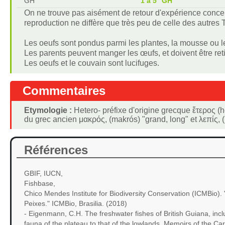
GH
1 à 5 °GH
On ne trouve pas aisément de retour d'expérience concer
reproduction ne diffère que très peu de celle des autres Té
Les oeufs sont pondus parmi les plantes, la mousse ou 
Les parents peuvent manger les œufs, et doivent être retir
Les oeufs et le couvain sont lucifuges.
Commentaires
Etymologie :
Hetero- préfixe d'origine grecque ἕτερος (h
du grec ancien μακρός, (makrós) "grand, long" et λεπίς, (l
Références
GBIF, IUCN,
Fishbase,
Chico Mendes Institute for Biodiversity Conservation (ICMBio)
Peixes." ICMBio, Brasilia. (2018)
- Eigenmann, C.H. The freshwater fishes of British Guiana, inclu
fauna of the plateau to that of the lowlands. Memoirs of the Car