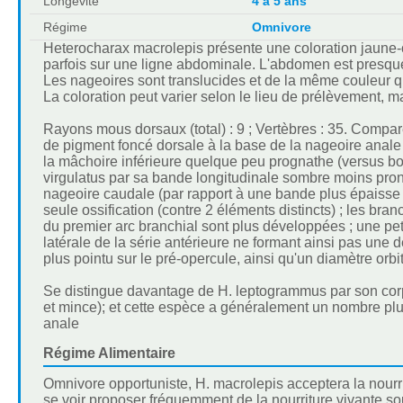
Longévité
4 à 5 ans
Régime
Omnivore
Heterocharax macrolepis présente une coloration jaune-oran
parfois sur une ligne abdominale. L'abdomen est presqu
Les nageoires sont translucides et de la même couleur q
La coloration peut varier selon le lieu de prélèvement, 
Rayons mous dorsaux (total) : 9 ; Vertèbres : 35. Compar
de pigment foncé dorsale à la base de la nageoire anale 
la mâchoire inférieure quelque peu prognathe (versus b
virgulatus par sa bande longitudinale sombre moins pronon
nageoire caudale (par rapport à une bande plus épaisse e
seule ossification (contre 2 éléments distincts) ; les bra
du premier arc branchial sont plus développées ; une pet
latérale de la série antérieure ne formant ainsi pas une
plus pointu sur le pré-opercule, ainsi qu'un diamètre orbit
Se distingue davantage de H. leptogrammus par son corps
et mince); et cette espèce a généralement un nombre plus 
anale
Régime Alimentaire
Omnivore opportuniste, H. macrolepis acceptera la nourr
se voir proposer fréquemment de la nourriture vivante s