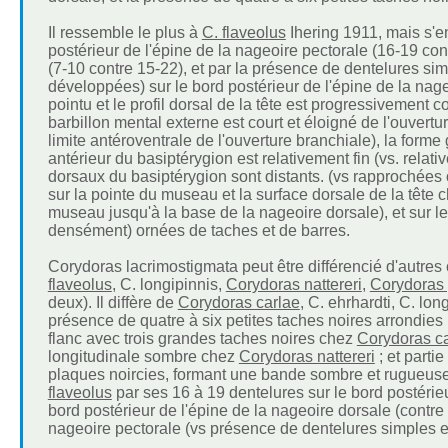
Il ressemble le plus à
C. flaveolus
Ihering 1911, mais s'e
postérieur de l'épine de la nageoire pectorale (16-19 cont
(7-10 contre 15-22), et par la présence de dentelures sim
développées) sur le bord postérieur de l'épine de la na
pointu et le profil dorsal de la tête est progressivement
barbillon mental externe est court et éloigné de l'ouvert
limite antéroventrale de l'ouverture branchiale), la forme
antérieur du basiptérygion est relativement fin (vs. relat
dorsaux du basiptérygion sont distants. (vs rapprochée
sur la pointe du museau et la surface dorsale de la tête 
museau jusqu'à la base de la nageoire dorsale), et sur le
densément) ornées de taches et de barres.
Corydoras lacrimostigmata peut être différencié d'autres
flaveolus
, C. longipinnis,
Corydoras nattereri
,
Corydoras 
deux). Il diffère de
Corydoras carlae
, C. ehrhardti, C. lon
présence de quatre à six petites taches noires arrondies 
flanc avec trois grandes taches noires chez
Corydoras c
longitudinale sombre chez
Corydoras nattereri
; et parti
plaques noircies, formant une bande sombre et rugueus
flaveolus
par ses 16 à 19 dentelures sur le bord postérieu
bord postérieur de l'épine de la nageoire dorsale (contre 
nageoire pectorale (vs présence de dentelures simples et