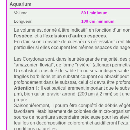
Aquarium
Volume
80 l minimum
Longueur
100 cm minimum
Le volume est donné à titre indicatif, en fonction d’un 
l'espèce
, et à
l’exclusion d’autres espèces
.
En clair, si on convoite deux espèces nécessitant cent lit
particulier si elles occupent les mêmes espaces de nage
Les Corydoras sont, dans leur très grande majorité, des 
"amazonien fluvial", de forme "rivière" (allongé) permettr
Un substrat constitué de sable fin nu sera indispensable 
fragiles barbillons et un substrat coupant ou abrasif p
profondément dans le substrat, celui ci devra être profond 
Attention ! :
Il est particulièrement important que le subs
μm), bien qu'un gravier arrondi (200 μm à 2 mm) soit une 
propre.
Saisonnièrement, il pourra être complété de débris végéta
favorisera l'établissement de colonies de micro-organis
source de nourriture secondaire précieuse pour les alevin
feuilles en décomposition coloreront et acidifieront l’eau
conditions naturelles.