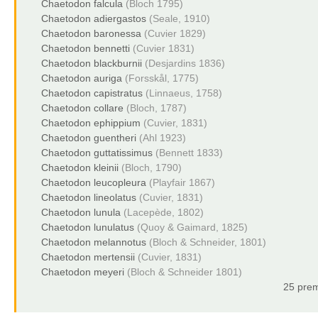
Chaetodon falcula
(Bloch 1795)
Chaetodon adiergastos
(Seale, 1910)
Chaetodon baronessa
(Cuvier 1829)
Chaetodon bennetti
(Cuvier 1831)
Chaetodon blackburnii
(Desjardins 1836)
Chaetodon auriga
(Forsskål, 1775)
Chaetodon capistratus
(Linnaeus, 1758)
Chaetodon collare
(Bloch, 1787)
Chaetodon ephippium
(Cuvier, 1831)
Chaetodon guentheri
(Ahl 1923)
Chaetodon guttatissimus
(Bennett 1833)
Chaetodon kleinii
(Bloch, 1790)
Chaetodon leucopleura
(Playfair 1867)
Chaetodon lineolatus
(Cuvier, 1831)
Chaetodon lunula
(Lacepède, 1802)
Chaetodon lunulatus
(Quoy & Gaimard, 1825)
Chaetodon melannotus
(Bloch & Schneider, 1801)
Chaetodon mertensii
(Cuvier, 1831)
Chaetodon meyeri
(Bloch & Schneider 1801)
25 prem