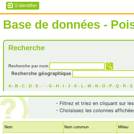
Base de données - Poi
Recherche
Recherche par nom
Recherche géographique
A
-
B
-
C
-
D
-
E
-
F
-
G
-
H
-
I
-
J
-
K
-
L
-
M
-
N
-
O
-
P
-
Q
-
R
-
S
- Filtrez et triez en cliquant sur l
- Choisissez les colonnes affichée
Nom
Nom commun
Milieu