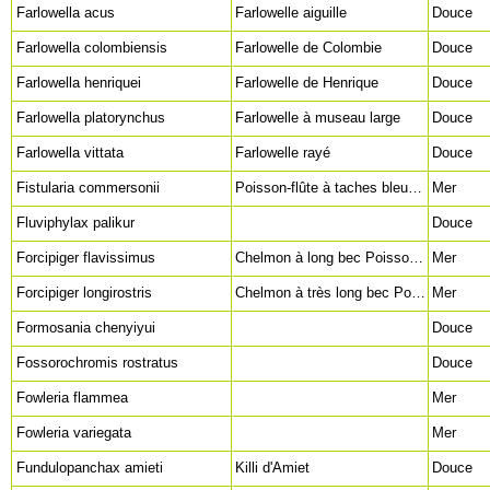
Farlowella acus
Farlowelle aiguille
Douce
Farlowella colombiensis
Farlowelle de Colombie
Douce
Farlowella henriquei
Farlowelle de Henrique
Douce
Farlowella platorynchus
Farlowelle à museau large
Douce
Farlowella vittata
Farlowelle rayé
Douce
Fistularia commersonii
Poisson-flûte à taches bleues Cornette à taches bleues Poisson-flûte Fistulaire
Mer
Fluviphylax palikur
Douce
Forcipiger flavissimus
Chelmon à long bec Poisson-papillon long bec Poisson-pincette jaune
Mer
Forcipiger longirostris
Chelmon à très long bec Porte-pincette à long bec
Mer
Formosania chenyiyui
Douce
Fossorochromis rostratus
Douce
Fowleria flammea
Mer
Fowleria variegata
Mer
Fundulopanchax amieti
Killi d'Amiet
Douce