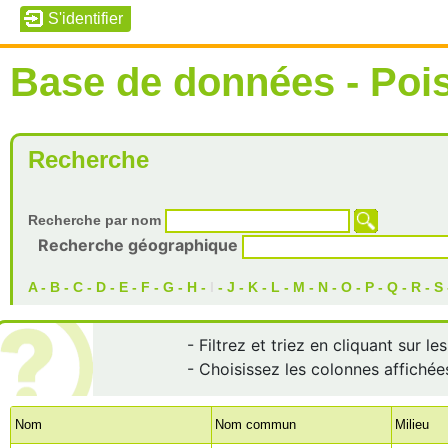
Base de données - Poi
Recherche
Recherche par nom
Recherche géographique
A
-
B
-
C
-
D
-
E
-
F
-
G
-
H
-
I
-
J
-
K
-
L
-
M
-
N
-
O
-
P
-
Q
-
R
-
S
- Filtrez et triez en cliquant sur l
- Choisissez les colonnes affichée
Nom
Nom commun
Milieu