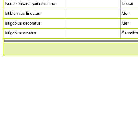
Isorineloricaria spinosissima
Douce
Istiblennius lineatus
Mer
Istigobius decoratus
Mer
Istigobius ornatus