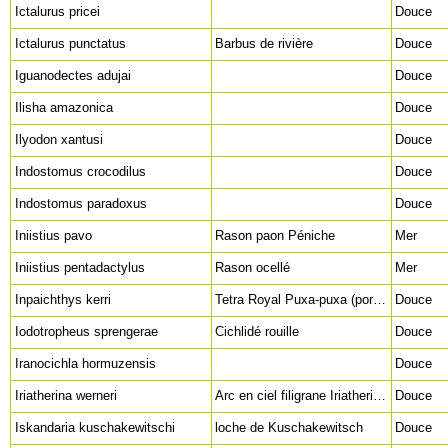
Ictalurus pricei
Douce
Ictalurus punctatus
Barbus de rivière
Douce
Iguanodectes adujai
Douce
Ilisha amazonica
Douce
Ilyodon xantusi
Douce
Indostomus crocodilus
Douce
Indostomus paradoxus
Douce
Iniistius pavo
Rason paon Péniche
Mer
Iniistius pentadactylus
Rason ocellé
Mer
Inpaichthys kerri
Tetra Royal Puxa-puxa (port) Tetra-imperador Azul (port) Royal tetra (en)
Douce
Iodotropheus sprengerae
Cichlidé rouille
Douce
Iranocichla hormuzensis
Douce
Iriatherina werneri
Arc en ciel filigrane Iriatherine de Werner Threadfin rainbowfish (en)
Douce
Iskandaria kuschakewitschi
loche de Kuschakewitsch
Douce