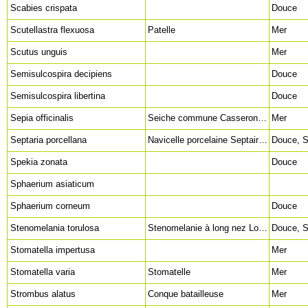
Scabies crispata
Douce
Scutellastra flexuosa
Patelle
Mer
Scutus unguis
Mer
Semisulcospira decipiens
Douce
Semisulcospira libertina
Douce
Sepia officinalis
Seiche commune Casseron Chakod Chibia Chubei Margade Supia
Mer
Septaria porcellana
Navicelle porcelaine Septaire porcelaine Abalone snail (en) Marbled limpet nerite snail (en)
Spekia zonata
Douce
Sphaerium asiaticum
Sphaerium corneum
Douce
Stenomelania torulosa
Stenomelanie à long nez Long Nose Snail (en)
Stomatella impertusa
Mer
Stomatella varia
Stomatelle
Mer
Strombus alatus
Conque batailleuse
Mer