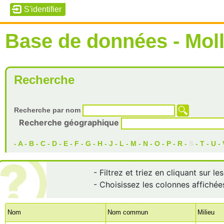
Base de données - Mol
Recherche
Recherche par nom
Recherche géographique
-
A
-
B
-
C
-
D
-
E
-
F
-
G
-
H
-
J
-
L
-
M
-
N
-
O
-
P
-
R
-
S
-
T
-
U
-
- Filtrez et triez en cliquant sur l
- Choisissez les colonnes affichée
Nom
Nom commun
Milieu