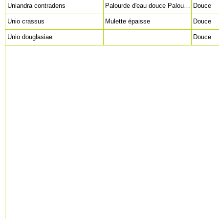
Uniandra contradens
Palourde d'eau douce Palourde thaïlandaise Gabki , Ki (thaï) Green mussel (en)
Douce
Unio crassus
Mulette épaisse
Douce
Unio douglasiae
Douce