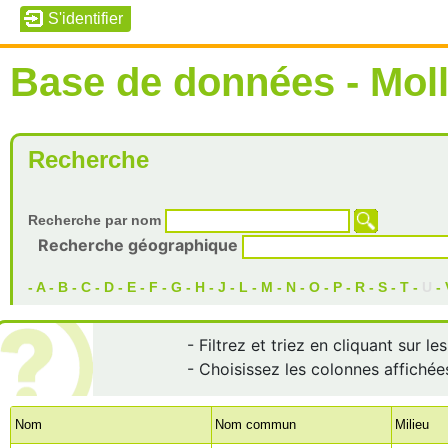
Base de données - Mol
Recherche
Recherche par nom
Recherche géographique
-
A
-
B
-
C
-
D
-
E
-
F
-
G
-
H
-
J
-
L
-
M
-
N
-
O
-
P
-
R
-
S
-
T
-
U
-
- Filtrez et triez en cliquant sur l
- Choisissez les colonnes affichée
Nom
Nom commun
Milieu