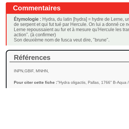
Commentaires
Étymologie :
Hydra, du latin [hydra] = hydre de Lerne, 
de serpent et qui fut tué par Hercule. On lui a donné ce n
Lerne repoussaient au fur et à mesure qu'Hercule les tranc
action". (à confirmer)
Son deuxième nom de fusca veut dire, "brune".
Références
INPN,GBIF, MNHN,
Pour citer cette fiche :
"Hydra oligactis, Pallas, 1766" B-Aqua 