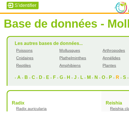
Base de données - Mol
Les autres bases de données...
Poissons
Mollusques
Arthropodes
Cnidaires
Plathelminthes
Annélides
Reptiles
Amphibiens
Plantes
A
B
C
D
E
F
G
H
J
L
M
N
O
P
R
S
-
-
-
-
-
-
-
-
-
-
-
-
-
-
-
-
Radix
Reishia
Radix auricularia
Reishia cl