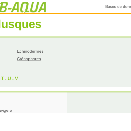
Bases de don
lusques
Echinodermes
Cténophores
T
U
V
-
-
-
avigera