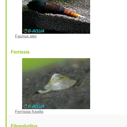
Faunus ater
Ferrissia
Ferrissia fragilis
Filopaludina