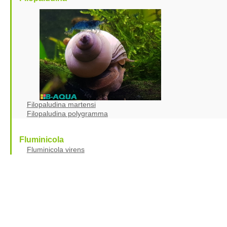
Filopaludina martensi
Filopaludina polygramma
Fluminicola
Fluminicola virens