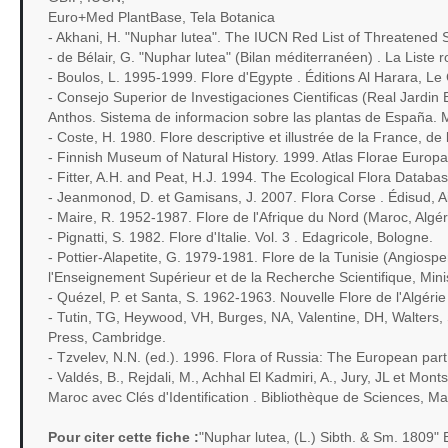
Euro+Med PlantBase, Tela Botanica
- Akhani, H. "Nuphar lutea". The IUCN Red List of Threatened
- de Bélair, G. "Nuphar lutea" (Bilan méditerranéen) . La Lis
- Boulos, L. 1995-1999. Flore d'Egypte . Éditions Al Harara, Le 
- Consejo Superior de Investigaciones Cientificas (Real Jardin
Anthos. Sistema de informacion sobre las plantas de España. 
- Coste, H. 1980. Flore descriptive et illustrée de la France, de
- Finnish Museum of Natural History. 1999. Atlas Florae Europ
- Fitter, A.H. and Peat, H.J. 1994. The Ecological Flora Databa
- Jeanmonod, D. et Gamisans, J. 2007. Flora Corse . Édisud, 
- Maire, R. 1952-1987. Flore de l'Afrique du Nord (Maroc, Algéri
- Pignatti, S. 1982. Flore d'Italie. Vol. 3 . Edagricole, Bologne.
- Pottier-Alapetite, G. 1979-1981. Flore de la Tunisie (Angiosp
l'Enseignement Supérieur et de la Recherche Scientifique, Minist
- Quézel, P. et Santa, S. 1962-1963. Nouvelle Flore de l'Algér
- Tutin, TG, Heywood, VH, Burges, NA, Valentine, DH, Walters
Press, Cambridge.
- Tzvelev, N.N. (ed.). 1996. Flora of Russia: The European part
- Valdés, B., Rejdali, M., Achhal El Kadmiri, A., Jury, JL et Mo
Maroc avec Clés d'Identification . Bibliothèque de Sciences, Ma
Pour citer cette fiche :
"Nuphar lutea, (L.) Sibth. & Sm. 1809"