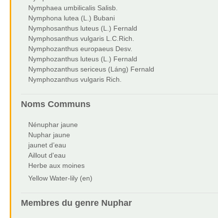
Nymphaea umbilicalis Salisb.
Nymphona lutea (L.) Bubani
Nymphosanthus luteus (L.) Fernald
Nymphosanthus vulgaris L.C.Rich.
Nymphozanthus europaeus Desv.
Nymphozanthus luteus (L.) Fernald
Nymphozanthus sericeus (Láng) Fernald
Nymphozanthus vulgaris Rich.
Noms Communs
Nénuphar jaune
Nuphar jaune
jaunet d’eau
Aillout d'eau
Herbe aux moines
Yellow Water-lily (en)
Membres du genre
Nuphar