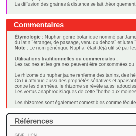
La diffusion des graines à distance se fait théoriquemen
Commentaires
Étymologie :
Nuphar, genre botanique nommé par James Edward Smith
du latin "étranger, de passage, venu du dehors" et lutea 
Note :
Le nom générique Nuphar était déjà utilisé par le
Utilisations traditionnelles ou commerciales :
Les racines et les graines peuvent être consommées ou u
Le rhizome du nuphar jaune renferme des tanins, des hét
On lui attribue aussi des propriétés sédatives et apaisante
contre les diarrhées, le rhizome se révèle aussi adoucissa
Les vertus anaphrodisiaques de cette "herbe aux moines" 
Les rhizomes sont également comestibles comme féculent
Références
GBIF, IUCN,