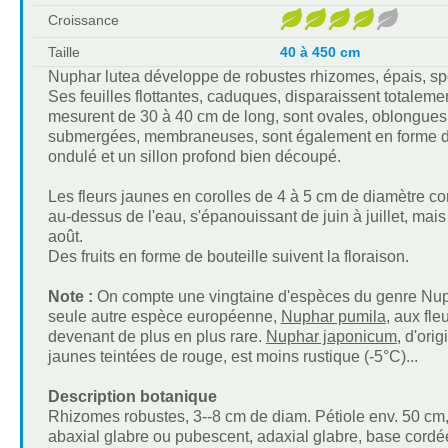
Croissance
Taille
40 à 450 cm
Nuphar lutea développe de robustes rhizomes, épais, s
Ses feuilles flottantes, caduques, disparaissent totalemen
mesurent de 30 à 40 cm de long, sont ovales, oblongues, a
submergées, membraneuses, sont également en forme de c
ondulé et un sillon profond bien découpé.
Les fleurs jaunes en corolles de 4 à 5 cm de diamètre co
au-dessus de l'eau, s'épanouissant de juin à juillet, ma
août.
Des fruits en forme de bouteille suivent la floraison.
Note :
On compte une vingtaine d'espèces du genre Nuph
seule autre espèce européenne,
Nuphar pumila
, aux fle
devenant de plus en plus rare.
Nuphar japonicum
, d'ori
jaunes teintées de rouge, est moins rustique (-5°C)...
Description botanique
Rhizomes robustes, 3--8 cm de diam. Pétiole env. 50 cm, g
abaxial glabre ou pubescent, adaxial glabre, base cordé