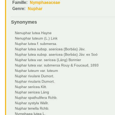
Famille:
Nymphaeaceae
Genre:
Nuphar
Synonymes
Nenuphar lutea Hayne
Nenuphar luteum (L.) Link
Nuphar lutea f. submersa
Nuphar lutea subsp. asericea (Borbás) Jáv.
Nuphar lutea subsp. asericea (Borbás) Jáv. ex Soó
Nuphar lutea var. sericea (Láng) Bonnier
Nuphar lutea var. submersa Rouy & Foucaud, 1893
Nuphar luteum var. luteum
Nuphar rivulare Dumort.
Nuphar rivularis Dumort.
Nuphar sericea Kitt.
Nuphar sericea Láng
Nuphar spathulifera Rchb.
Nuphar systyla Wallr.
Nuphar tenella Rchb.
Nymphaea lutea L.