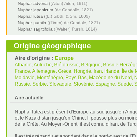
Nuphar advena
((Aiton) Aiton, 1811)
Nuphar japonicum
(de Candolle, 1821)
Nuphar lutea
((L.) Sibth. & Sm. 1809)
Nuphar pumila
((Timm) de Candole, 1821)
Nuphar sagittifolia
((Walter) Pursh, 1814)
Origine géographique
Aire d'origine :
Europe
Albanie, Autriche, Biélorussie, Belgique, Bosnie Herzég
France, Allemagne, Grèce, Hongrie, Iran, Irlande, Île de 
Moldavie, Monténégro, Pays-Bas, Macédoine du Nord, No
Russie, Serbie, Slovaquie, Slovénie, Espagne, Suède, 
Aire actuelle
Nuphar lutea est présent d'Europe au sud jusqu'en Afrique
et le Kazakhstan jusqu'en Chine. Il pousse plus ou moins 
de la Crète. Au Moyen-Orient, il est connu d'Iran, de Turq
Il est très répandu et abondant dans le nord-ouest de l'E