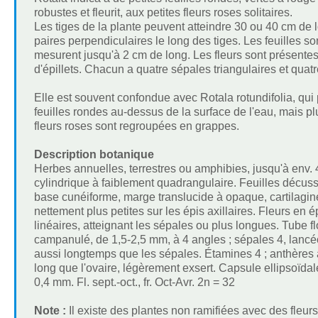
robustes et fleurit, aux petites fleurs roses solitaires.
Les tiges de la plante peuvent atteindre 30 ou 40 cm de
paires perpendiculaires le long des tiges. Les feuilles 
mesurent jusqu'à 2 cm de long. Les fleurs sont présentes 
d'épillets. Chacun a quatre sépales triangulaires et quat
Elle est souvent confondue avec Rotala rotundifolia, qu
feuilles rondes au-dessus de la surface de l'eau, mais pl
fleurs roses sont regroupées en grappes.
Description botanique
Herbes annuelles, terrestres ou amphibies, jusqu'à env.
cylindrique à faiblement quadrangulaire. Feuilles décus
base cunéiforme, marge translucide à opaque, cartilagin
nettement plus petites sur les épis axillaires. Fleurs en é
linéaires, atteignant les sépales ou plus longues. Tube f
campanulé, de 1,5-2,5 mm, à 4 angles ; sépales 4, lancéol
aussi longtemps que les sépales. Étamines 4 ; anthères at
long que l'ovaire, légèrement exsert. Capsule ellipsoïda
0,4 mm. Fl. sept.-oct., fr. Oct-Avr. 2n = 32
Note :
Il existe des plantes non ramifiées avec des fleur