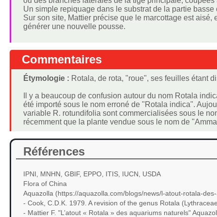
ou des branches latérales de la tige principale, coupée
Un simple repiquage dans le substrat de la partie basse de
Sur son site, Mattier précise que le marcottage est aisé,
générer une nouvelle pousse.
Commentaires
Étymologie :
Rotala, de rota, "roue", ses feuilles étant d
Il y a beaucoup de confusion autour du nom Rotala indica
été importé sous le nom erroné de "Rotala indica". Aujou
variable R. rotundifolia sont commercialisées sous le nom
récemment que la plante vendue sous le nom de "Ammanni
Références
IPNI, MNHN, GBIF, EPPO, ITIS, IUCN, USDA
Flora of China
Aquazolla (https://aquazolla.com/blogs/news/l-atout-rotala-d
- Cook, C.D.K. 1979. A revision of the genus Rotala (Lythraceae
- Mattier F. "L’atout « Rotala » des aquariums naturels" Aquazo