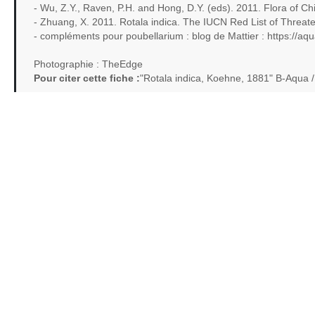
- Wu, Z.Y., Raven, P.H. and Hong, D.Y. (eds). 2011. Flora of Ch
- Zhuang, X. 2011. Rotala indica. The IUCN Red List of Threa
- compléments pour poubellarium : blog de Mattier : https://a
Photographie : TheEdge
Pour citer cette fiche :
"Rotala indica, Koehne, 1881" B-Aqua 