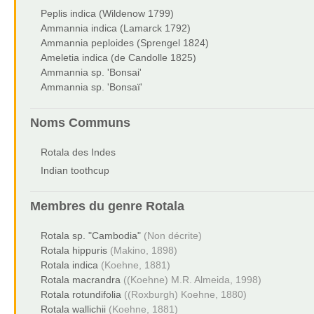
Peplis indica (Wildenow 1799)
Ammannia indica (Lamarck 1792)
Ammannia peploides (Sprengel 1824)
Ameletia indica (de Candolle 1825)
Ammannia sp. 'Bonsai'
Ammannia sp. 'Bonsaï'
Noms Communs
Rotala des Indes
Indian toothcup
Membres du genre
Rotala
Rotala sp. "Cambodia"
(Non décrite)
Rotala hippuris
(Makino, 1898)
Rotala indica
(Koehne, 1881)
Rotala macrandra
((Koehne) M.R. Almeida, 1998)
Rotala rotundifolia
((Roxburgh) Koehne, 1880)
Rotala wallichii
(Koehne, 1881)