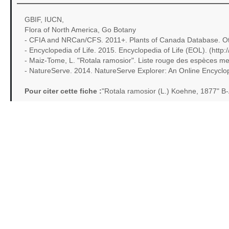
GBIF, IUCN,
Flora of North America, Go Botany
- CFIA and NRCan/CFS. 2011+. Plants of Canada Database. Ot
- Encyclopedia of Life. 2015. Encyclopedia of Life (EOL). (http:
- Maiz-Tome, L. "Rotala ramosior". Liste rouge des espèces 
- NatureServe. 2014. NatureServe Explorer: An Online Encyclopedi
Pour citer cette fiche :
"Rotala ramosior (L.) Koehne, 1877" B