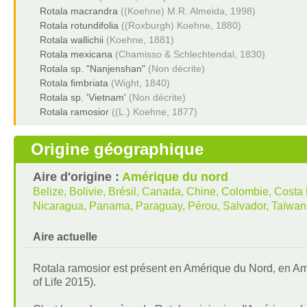
Rotala macrandra
((Koehne) M.R. Almeida, 1998)
Rotala rotundifolia
((Roxburgh) Koehne, 1880)
Rotala wallichii
(Koehne, 1881)
Rotala mexicana
(Chamisso & Schlechtendal, 1830)
Rotala sp. "Nanjenshan"
(Non décrite)
Rotala fimbriata
(Wight, 1840)
Rotala sp. 'Vietnam'
(Non décrite)
Rotala ramosior
((L.) Koehne, 1877)
Origine géographique
Aire d'origine :
Amérique du nord
Belize, Bolivie, Brésil, Canada, Chine, Colombie, Costa
Nicaragua, Panama, Paraguay, Pérou, Salvador, Taïwan
Aire actuelle
Rotala ramosior est présent en Amérique du Nord, en Am
of Life 2015).