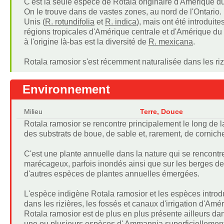
C'est la seule espèce de Rotala originaire d'Amérique d
On le trouve dans de vastes zones, au nord de l'Ontario
Unis (
R. rotundifolia
et
R. indica
), mais ont été introduit
régions tropicales d'Amérique centrale et d'Amérique du
à l'origine là-bas est la diversité de
R. mexicana
.
Rotala ramosior s'est récemment naturalisée dans les ri
Environnement
Milieu
Terre, Douce
Rotala ramosior se rencontre principalement le long de la 
des substrats de boue, de sable et, rarement, de corni
C'est une plante annuelle dans la nature qui se rencont
marécageux, parfois inondés ainsi que sur les berges des
d'autres espèces de plantes annuelles émergées.
L'espèce indigène Rotala ramosior et les espèces introd
dans les rizières, les fossés et canaux d'irrigation d'A
Rotala ramosior est de plus en plus présente ailleurs d
une ou plusieurs espèces d' Ammannia superficiellement 