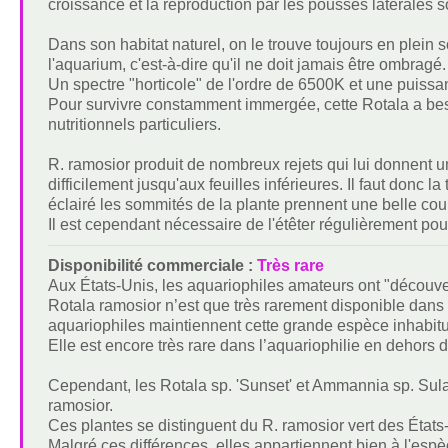
croissance et la reproduction par les pousses latérales s
Dans son habitat naturel, on le trouve toujours en plein s
l'aquarium, c'est-à-dire qu'il ne doit jamais être ombragé.
Un spectre "horticole" de l'ordre de 6500K et une puiss
Pour survivre constamment immergée, cette Rotala a b
nutritionnels particuliers.
R. ramosior produit de nombreux rejets qui lui donnent 
difficilement jusqu'aux feuilles inférieures. Il faut donc 
éclairé les sommités de la plante prennent une belle co
Il est cependant nécessaire de l'étêter régulièrement pour 
Disponibilité commerciale :
Très rare
Aux États-Unis, les aquariophiles amateurs ont "découv
Rotala ramosior n’est que très rarement disponible dans
aquariophiles maintiennent cette grande espèce inhabitu
Elle est encore très rare dans l’aquariophilie en dehors 
Cependant, les Rotala sp. 'Sunset' et Ammannia sp. Sul
ramosior.
Ces plantes se distinguent du R. ramosior vert des États-
Malgré ces différences, elles appartiennent bien à l'espèc