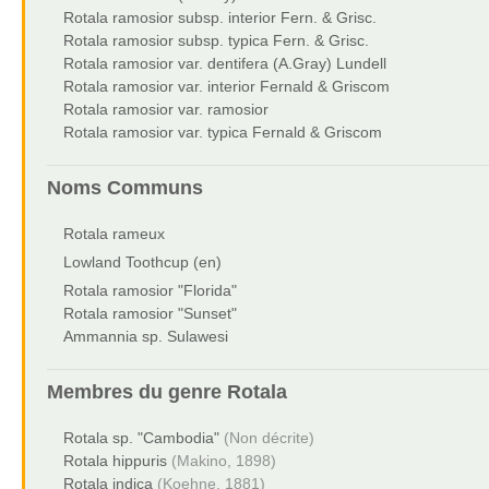
Rotala ramosior subsp. interior Fern. & Grisc.
Rotala ramosior subsp. typica Fern. & Grisc.
Rotala ramosior var. dentifera (A.Gray) Lundell
Rotala ramosior var. interior Fernald & Griscom
Rotala ramosior var. ramosior
Rotala ramosior var. typica Fernald & Griscom
Noms Communs
Rotala rameux
Lowland Toothcup (en)
Rotala ramosior "Florida"
Rotala ramosior "Sunset"
Ammannia sp. Sulawesi
Membres du genre
Rotala
Rotala sp. "Cambodia"
(Non décrite)
Rotala hippuris
(Makino, 1898)
Rotala indica
(Koehne, 1881)