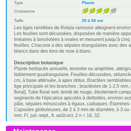
Type
Plante
Croissance
Taille
20 à 50 cm
Les tiges ramifiées de Rotala ramosior atteignent enviro
Les feuilles sont décussées, disposées de manière opposé
linéaires à lancéolées à ovales et mesurent jusqu'à cinq 
feuilles. Chacune a des sépales triangulaires avec des 
blancs dans des tons de rose à blanc.
Description botanique
Plante herbacée annuelle, terrestre ou amphibie, atteig
faiblement quadrangulaire. Feuilles décussées, oblancéol
cm, à base atténuée, à apex obtus. Bractées semblables aux
tige principale et les branches ; bractéoles de 1-2,5 mm,
floral]. Tube floral vert, teinté de rouge, étroitement c
segments de l'épicalice apiculés à deltoïdes, environ au
pâle, sépales minuscules à égaux, caduques. Étamines 4 ;
Capsules globuleuses, de 2 à 3 mm de diamètre, à 3 ou 4
mm. Fl. juil.-sept., fr. août-oct. 2 n = 16, 32.