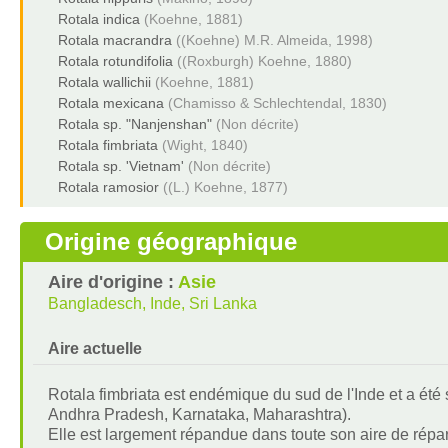
Rotala indica
(Koehne, 1881)
Rotala macrandra
((Koehne) M.R. Almeida, 1998)
Rotala rotundifolia
((Roxburgh) Koehne, 1880)
Rotala wallichii
(Koehne, 1881)
Rotala mexicana
(Chamisso & Schlechtendal, 1830)
Rotala sp. "Nanjenshan"
(Non décrite)
Rotala fimbriata
(Wight, 1840)
Rotala sp. 'Vietnam'
(Non décrite)
Rotala ramosior
((L.) Koehne, 1877)
Origine géographique
Aire d'origine :
Asie
Bangladesch, Inde, Sri Lanka
Aire actuelle
Rotala fimbriata est endémique du sud de l'Inde et a ét
Andhra Pradesh, Karnataka, Maharashtra).
Elle est largement répandue dans toute son aire de répar