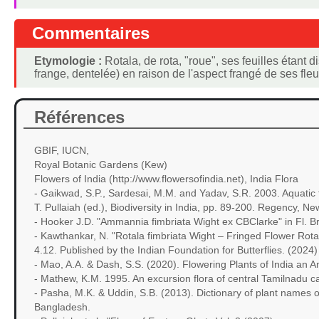
Commentaires
Etymologie :
Rotala, de rota, "roue", ses feuilles étant d
frange, dentelée) en raison de l'aspect frangé de ses fleu
Références
GBIF, IUCN,
Royal Botanic Gardens (Kew)
Flowers of India (http://www.flowersofindia.net), India Flora
- Gaikwad, S.P., Sardesai, M.M. and Yadav, S.R. 2003. Aquatic f
T. Pullaiah (ed.), Biodiversity in India, pp. 89-200. Regency, Ne
- Hooker J.D. "Ammannia fimbriata Wight ex CBClarke" in Fl. Bri
- Kawthankar, N. "Rotala fimbriata Wight – Fringed Flower Rotala"
4.12. Published by the Indian Foundation for Butterflies. (2024)
- Mao, A.A. & Dash, S.S. (2020). Flowering Plants of India an A
- Mathew, K.M. 1995. An excursion flora of central Tamilnadu c
- Pasha, M.K. & Uddin, S.B. (2013). Dictionary of plant names 
Bangladesh.