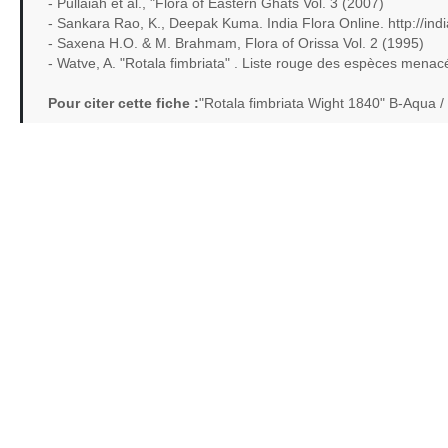
- Pullaiah et al., "Flora of Eastern Ghats Vol. 3 (2007)
- Sankara Rao, K., Deepak Kuma. India Flora Online. http://indi
- Saxena H.O. & M. Brahmam, Flora of Orissa Vol. 2 (1995)
- Watve, A. "Rotala fimbriata" . Liste rouge des espèces mena
Pour citer cette fiche :
"Rotala fimbriata Wight 1840" B-Aqua 