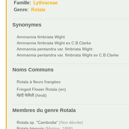
Famille:
Lythraceae
Genre:
Rotala
Synonymes
Ammannia fimbriata Wight
Ammannia fimbriata Wight ex C.B.Clarke
Ammannia pentandra var. fimbriata Wight
Ammannia pentandra var. fimbriata Wight ex C.B.Clarke
Noms Communs
Rotala à fleurs frangées
Fringed Flower Rotala (en)
मेंहंदी फैमिली (hindi)
Membres du genre
Rotala
Rotala sp. "Cambodia"
(Non décrite)
Rotala hippuris
(Makino, 1898)