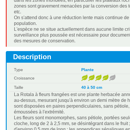
dans les zones inondées, en particulier les plateaux roc
zones sont gravement menacées par la conversion des terr
etc.
On s'attend donc à une réduction lente mais continue de l
population.
L'espèce ne se situe actuellement dans aucune limite c
surveillance plus poussée est nécessaire pour documenter
des mesures de conservation.
Description
Type
Plante
Croissance
Taille
40 à 50 cm
La Rotala à fleurs frangées est une plante herbacée an
au-dessus, mesurant jusqu'à environ un demi mètre de ha
sont disposées en paires perpendiculaires, sans pétiole,
émoussées à l'extrémité.
Les fleurs sont monomorphes, sans pétiole, portées seule
cloche, long de 2 à 2,5 mm, se désintégrant dans le fruit
d'environ 0,5 mm de long ; les appendices sépaliques e