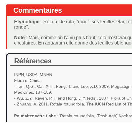
Commentaires
Étymologie :
Rotala, de rota, "roue", ses feuilles étant di
ronde".
Note :
Mais, comme on l'a vu plus haut, cela n'est vrai q
circulaires. En aquarium elle donne des feuilles oblong
Références
INPN, USDA, MNHN
Flora of China
- Tan, Q.G., Cai, X.H., Feng, T. and Luo, X.D. 2009. Megastig
Medicines: 187-189.
- Wu, Z.Y., Raven, P.H. and Hong, D.Y. (eds). 2007. Flora of C
- Zhuang, X. 2011. Rotala rotundifolia. The IUCN Red List of 
Pour citer cette fiche :
"Rotala rotundifolia, (Roxburgh) Koeh