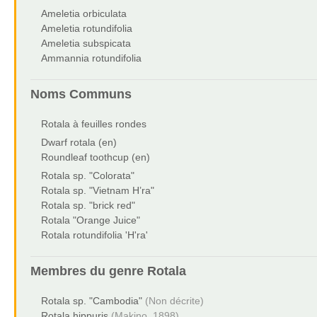
Ameletia orbiculata
Ameletia rotundifolia
Ameletia subspicata
Ammannia rotundifolia
Noms Communs
Rotala à feuilles rondes
Dwarf rotala (en)
Roundleaf toothcup (en)
Rotala sp. "Colorata"
Rotala sp. "Vietnam H’ra"
Rotala sp. "brick red"
Rotala "Orange Juice"
Rotala rotundifolia 'H'ra'
Membres du genre
Rotala
Rotala sp. "Cambodia"
(Non décrite)
Rotala hippuris
(Makino, 1898)