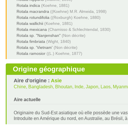
Rotala indica
(Koehne, 1881)
Rotala macrandra
((Koehne) M.R. Almeida, 1998)
Rotala rotundifolia
((Roxburgh) Koehne, 1880)
Rotala wallichii
(Koehne, 1881)
Rotala mexicana
(Chamisso & Schlechtendal, 1830)
Rotala sp. "Nanjenshan"
(Non décrite)
Rotala fimbriata
(Wight, 1840)
Rotala sp. 'Vietnam'
(Non décrite)
Rotala ramosior
((L.) Koehne, 1877)
Origine géographique
Aire d'origine :
Asie
Chine, Bangladesh, Bhoutan, Inde, Japon, Laos, Myanma
Aire actuelle
Originaire du Sud-Est asiatique où elle possède une vaste
Introduite en Amérique du nord, en Australie, au Brésil, 