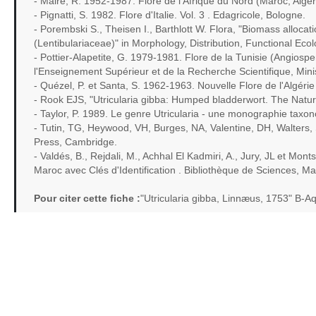
- Maire, R. 1952-1987. Flore de l'Afrique du Nord (Maroc, Algéri
- Pignatti, S. 1982. Flore d'Italie. Vol. 3 . Edagricole, Bologne.
- Porembski S., Theisen I., Barthlott W. Flora, "Biomass allocatio
(Lentibulariaceae)" in Morphology, Distribution, Functional Ecolo
- Pottier-Alapetite, G. 1979-1981. Flore de la Tunisie (Angiosp
l'Enseignement Supérieur et de la Recherche Scientifique, Minist
- Quézel, P. et Santa, S. 1962-1963. Nouvelle Flore de l'Algér
- Rook EJS, "Utricularia gibba: Humped bladderwort. The Natu
- Taylor, P. 1989. Le genre Utricularia - une monographie taxo
- Tutin, TG, Heywood, VH, Burges, NA, Valentine, DH, Walters
Press, Cambridge.
- Valdés, B., Rejdali, M., Achhal El Kadmiri, A., Jury, JL et Mo
Maroc avec Clés d'Identification . Bibliothèque de Sciences, Ma
Pour citer cette fiche :
"Utricularia gibba, Linnæus, 1753" B-A