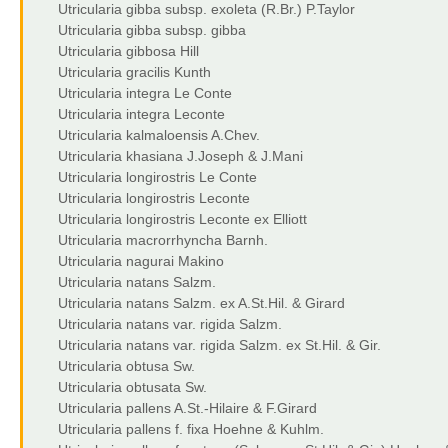
Utricularia gibba subsp. exoleta (R.Br.) P.Taylor
Utricularia gibba subsp. gibba
Utricularia gibbosa Hill
Utricularia gracilis Kunth
Utricularia integra Le Conte
Utricularia integra Leconte
Utricularia kalmaloensis A.Chev.
Utricularia khasiana J.Joseph & J.Mani
Utricularia longirostris Le Conte
Utricularia longirostris Leconte
Utricularia longirostris Leconte ex Elliott
Utricularia macrorrhyncha Barnh.
Utricularia nagurai Makino
Utricularia natans Salzm.
Utricularia natans Salzm. ex A.St.Hil. & Girard
Utricularia natans var. rigida Salzm.
Utricularia natans var. rigida Salzm. ex St.Hil. & Gir.
Utricularia obtusa Sw.
Utricularia obtusata Sw.
Utricularia pallens A.St.-Hilaire & F.Girard
Utricularia pallens f. fixa Hoehne & Kuhlm.