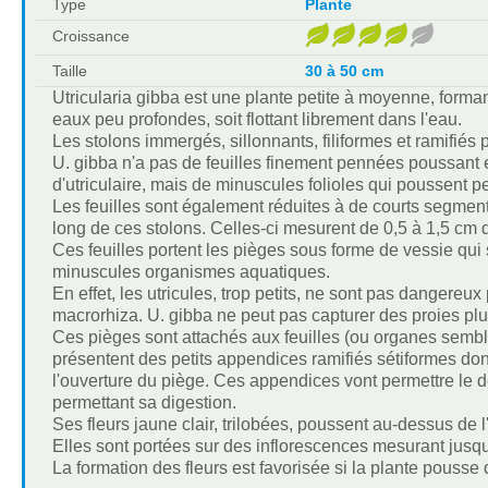
Type
Plante
Croissance
Taille
30 à 50 cm
Utricularia gibba est une plante petite à moyenne, forman
eaux peu profondes, soit flottant librement dans l'eau.
Les stolons immergés, sillonnants, filiformes et ramifiés
U. gibba n'a pas de feuilles finement pennées poussant 
d'utriculaire, mais de minuscules folioles qui poussent pe
Les feuilles sont également réduites à de courts segmen
long de ces stolons. Celles-ci mesurent de 0,5 à 1,5 cm 
Ces feuilles portent les pièges sous forme de vessie qui 
minuscules organismes aquatiques.
En effet, les utricules, trop petits, ne sont pas dangereux
macrorhiza. U. gibba ne peut pas capturer des proies plu
Ces pièges sont attachés aux feuilles (ou organes sembla
présentent des petits appendices ramifiés sétiformes don
l'ouverture du piège. Ces appendices vont permettre le dé
permettant sa digestion.
Ses fleurs jaune clair, trilobées, poussent au-dessus de l
Elles sont portées sur des inflorescences mesurant jusqu
La formation des fleurs est favorisée si la plante pouss