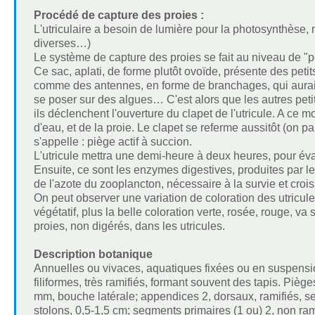
Procédé de capture des proies :
L'utriculaire a besoin de lumière pour la photosynthèse, 
diverses…)
Le système de capture des proies se fait au niveau de "pe
Ce sac, aplati, de forme plutôt ovoïde, présente des petit
comme des antennes, en forme de branchages, qui auraient 
se poser sur des algues… C'est alors que les autres petit
ils déclenchent l'ouverture du clapet de l'utricule. A ce
d'eau, et de la proie. Le clapet se referme aussitôt (on 
s'appelle : piège actif à succion.
L'utricule mettra une demi-heure à deux heures, pour év
Ensuite, ce sont les enzymes digestives, produites par les 
de l'azote du zooplancton, nécessaire à la survie et croi
On peut observer une variation de coloration des utricul
végétatif, plus la belle coloration verte, rosée, rouge, va
proies, non digérés, dans les utricules.
Description botanique
Annuelles ou vivaces, aquatiques fixées ou en suspension
filiformes, très ramifiés, formant souvent des tapis. Pièg
mm, bouche latérale; appendices 2, dorsaux, ramifiés, se
stolons, 0,5-1,5 cm; segments primaires (1 ou) 2, non r