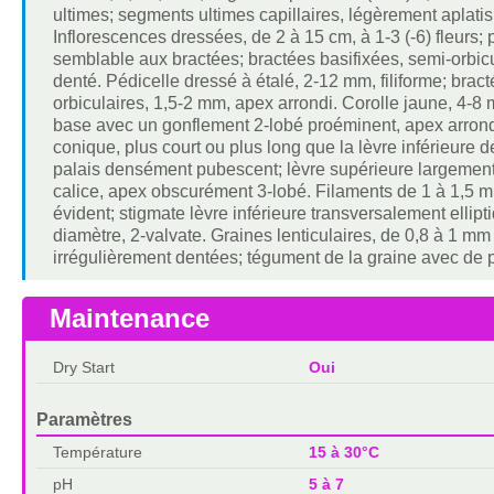
ultimes; segments ultimes capillaires, légèrement aplati
Inflorescences dressées, de 2 à 15 cm, à 1-3 (-6) fleurs;
semblable aux bractées; bractées basifixées, semi-orbic
denté. Pédicelle dressé à étalé, 2-12 mm, filiforme; bra
orbiculaires, 1,5-2 mm, apex arrondi. Corolle jaune, 4-8 
base avec un gonflement 2-lobé proéminent, apex arrondi
conique, plus court ou plus long que la lèvre inférieure d
palais densément pubescent; lèvre supérieure largement o
calice, apex obscurément 3-lobé. Filaments de 1 à 1,5 m
évident; stigmate lèvre inférieure transversalement elli
diamètre, 2-valvate. Graines lenticulaires, de 0,8 à 1 m
irrégulièrement dentées; tégument de la graine avec de pet
Maintenance
Dry Start
Oui
Paramètres
Température
15 à 30°C
pH
5 à 7