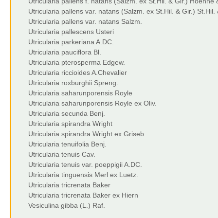
Utricularia pallens f. natans (Salzm. ex St.Hil. & Gir.) Hoehne
Utricularia pallens var. natans (Salzm. ex St.Hil. & Gir.) St.Hil. 
Utricularia pallens var. natans Salzm.
Utricularia pallescens Usteri
Utricularia parkeriana A.DC.
Utricularia pauciflora Bl.
Utricularia pterosperma Edgew.
Utricularia riccioides A.Chevalier
Utricularia roxburghii Spreng.
Utricularia saharunporensis Royle
Utricularia saharunporensis Royle ex Oliv.
Utricularia secunda Benj.
Utricularia spirandra Wright
Utricularia spirandra Wright ex Griseb.
Utricularia tenuifolia Benj.
Utricularia tenuis Cav.
Utricularia tenuis var. poeppigii A.DC.
Utricularia tinguensis Merl ex Luetz.
Utricularia tricrenata Baker
Utricularia tricrenata Baker ex Hiern
Vesiculina gibba (L.) Raf.