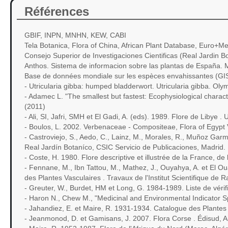
Références
GBIF, INPN, MNHN, KEW, CABI
Tela Botanica, Flora of China, African Plant Database, Euro+M
Consejo Superior de Investigaciones Cientificas (Real Jardin B
Anthos. Sistema de informacion sobre las plantas de España. 
Base de données mondiale sur les espèces envahissantes (GIS
- Utricularia gibba: humped bladderwort. Utricularia gibba. 
- Adamec L. "The smallest but fastest: Ecophysiological character
(2011)
- Ali, SI, Jafri, SMH et El Gadi, A. (eds). 1989. Flore de Libye . U
- Boulos, L. 2002. Verbenaceae - Compositeae, Flora of Egypt Vo
- Castroviejo, S., Aedo, C., Lainz, M., Morales, R., Muñoz Garme
Real Jardín Botaníco, CSIC Servicio de Publicaciones, Madrid.
- Coste, H. 1980. Flore descriptive et illustrée de la France, de
- Fennane, M., Ibn Tattou, M., Mathez, J., Ouyahya, A. et El O
des Plantes Vasculaires . Travaux de l'Institut Scientifique de R
- Greuter, W., Burdet, HM et Long, G. 1984-1989. Liste de véri
- Haron N., Chew M., "Medicinal and Environmental Indicator Spec
- Jahandiez, E. et Maire, R. 1931-1934. Catalogue des Plantes 
- Jeanmonod, D. et Gamisans, J. 2007. Flora Corse . Édisud, 