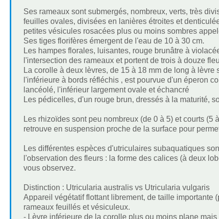
Ses rameaux sont submergés, nombreux, verts, très divisés
feuilles ovales, divisées en lanières étroites et denticu
petites vésicules rosacées plus ou moins sombres appelé
Ses tiges florifères émergent de l'eau de 10 à 30 cm.
Les hampes florales, luisantes, rouge brunâtre à violacé
l'intersection des rameaux et portent de trois à douze fleu
La corolle à deux lèvres, de 15 à 18 mm de long à lèvre su
l'inférieure à bords réfléchis , est pourvue d'un éperon c
lancéolé, l'inférieur largement ovale et échancré
Les pédicelles, d'un rouge brun, dressés à la maturité, so
Les rhizoïdes sont peu nombreux (de 0 à 5) et courts (5 à
retrouve en suspension proche de la surface pour permet
Les différentes espèces d'utriculaires subaquatiques sont d
l'observation des fleurs : la forme des calices (à deux lo
vous observez.
Distinction : Utricularia australis vs Utricularia vulgaris
Appareil végétatif flottant librement, de taille important
rameaux feuillés et vésiculeux.
- Lèvre inférieure de la corolle plus ou moins plane mais