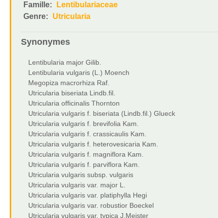
Famille:
Lentibulariaceae
Genre:
Utricularia
Synonymes
Lentibularia major Gilib.
Lentibularia vulgaris (L.) Moench
Megopiza macrorhiza Raf.
Utricularia biseriata Lindb.fil.
Utricularia officinalis Thornton
Utricularia vulgaris f. biseriata (Lindb.fil.) Glueck
Utricularia vulgaris f. brevifolia Kam.
Utricularia vulgaris f. crassicaulis Kam.
Utricularia vulgaris f. heterovesicaria Kam.
Utricularia vulgaris f. magniflora Kam.
Utricularia vulgaris f. parviflora Kam.
Utricularia vulgaris subsp. vulgaris
Utricularia vulgaris var. major L.
Utricularia vulgaris var. platiphylla Hegi
Utricularia vulgaris var. robustior Boeckel
Utricularia vulgaris var. typica J.Meister