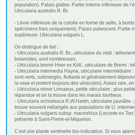
population). Palais glabre. Partie interne inférieure de l
Utricularia australis R. Br.
- Lèvre inférieure de la corolle en forme de selle, à bord
spécimens frais uniquement). Palais pubescent. Partie i
supérieure. Utricularia vulgaris L.
On distingue de fait :
- Utricularia australis R. Br., utriculaire du midi : telle
botanistes, sont nombreuses.
- Utricularia bremii Heer ex Köll., utriculaire de Bremi :
- Utricularia intermedia Hayne, utriculaire intermédiaire 
sont verts, submergés, flottants et généralement dépourv
la vase et portent toujours des vésicules). Assez rare, on
- Utricularia minor Linnaeus, petite utriculaire : plus peti
répandue et on la trouve dans les marais tourbeux.
- Utricularia ochroleuca R.W.Hartm, utriculaire jaunâtre : 
trouve souvent mélangée aux populations de U. intermedi
- Utricularia vulgaris subsp. macrorhiza (Leconte ex Tor
présente à Saint-Pierre-et-Miquelon.
C'est une plante sentinelle bio-indicatrice. Si vous aper