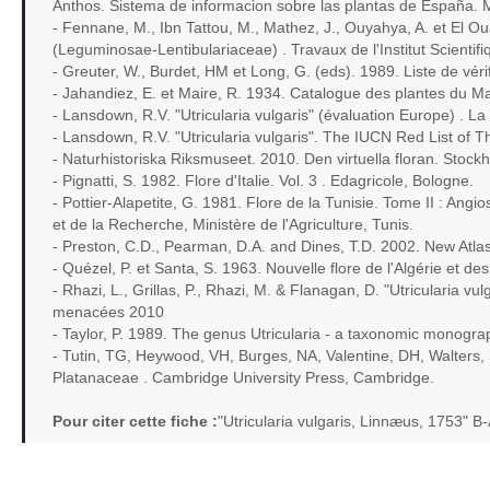
Anthos. Sistema de informacion sobre las plantas de España. 
- Fennane, M., Ibn Tattou, M., Mathez, J., Ouyahya, A. et El O
(Leguminosae-Lentibulariaceae) . Travaux de l'Institut Scienti
- Greuter, W., Burdet, HM et Long, G. (eds). 1989. Liste de vér
- Jahandiez, E. et Maire, R. 1934. Catalogue des plantes du Ma
- Lansdown, R.V. "Utricularia vulgaris" (évaluation Europe) .
- Lansdown, R.V. "Utricularia vulgaris". The IUCN Red List of
- Naturhistoriska Riksmuseet. 2010. Den virtuella floran. Stock
- Pignatti, S. 1982. Flore d'Italie. Vol. 3 . Edagricole, Bologne.
- Pottier-Alapetite, G. 1981. Flore de la Tunisie. Tome II : A
et de la Recherche, Ministère de l'Agriculture, Tunis.
- Preston, C.D., Pearman, D.A. and Dines, T.D. 2002. New Atlas o
- Quézel, P. et Santa, S. 1963. Nouvelle flore de l'Algérie et d
- Rhazi, L., Grillas, P., Rhazi, M. & Flanagan, D. "Utricularia 
menacées 2010
- Taylor, P. 1989. The genus Utricularia - a taxonomic monograp
- Tutin, TG, Heywood, VH, Burges, NA, Valentine, DH, Walter
Platanaceae . Cambridge University Press, Cambridge.
Pour citer cette fiche :
"Utricularia vulgaris, Linnæus, 1753" 