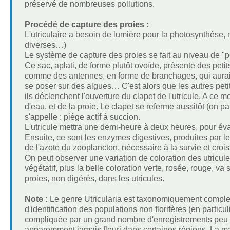
préservé de nombreuses pollutions.
Procédé de capture des proies :
L'utriculaire a besoin de lumière pour la photosynthèse, 
diverses…)
Le système de capture des proies se fait au niveau de "pe
Ce sac, aplati, de forme plutôt ovoïde, présente des petit
comme des antennes, en forme de branchages, qui auraient 
se poser sur des algues… C'est alors que les autres petit
ils déclenchent l'ouverture du clapet de l'utricule. A ce
d'eau, et de la proie. Le clapet se referme aussitôt (on 
s'appelle : piège actif à succion.
L'utricule mettra une demi-heure à deux heures, pour év
Ensuite, ce sont les enzymes digestives, produites par les 
de l'azote du zooplancton, nécessaire à la survie et croi
On peut observer une variation de coloration des utricul
végétatif, plus la belle coloration verte, rosée, rouge, va
proies, non digérés, dans les utricules.
Note :
Le genre Utricularia est taxonomiquement complex
d'identification des populations non florifères (en particu
compliquée par un grand nombre d'enregistrements peu fi
apparemment jamais fleuri dans certaines régions. La ma