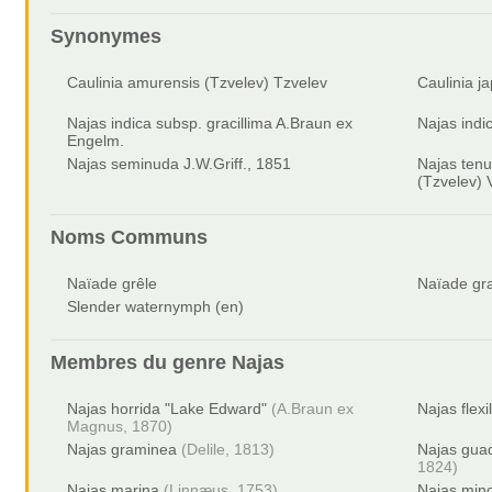
Synonymes
Caulinia amurensis (Tzvelev) Tzvelev
Caulinia j
Najas indica subsp. gracillima A.Braun ex
Najas indic
Engelm.
Najas seminuda J.W.Griff., 1851
Najas tenu
(Tzvelev) 
Noms Communs
Naïade grêle
Naïade gra
Slender waternymph (en)
Membres du genre
Najas
Najas horrida "Lake Edward"
(A.Braun ex
Najas flexil
Magnus, 1870)
Najas graminea
(Delile, 1813)
Najas gua
1824)
Najas marina
(Linnæus, 1753)
Najas min