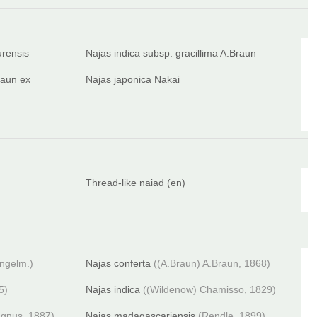
urensis
Najas indica subsp. gracillima A.Braun
Braun ex
Najas japonica Nakai
Thread-like naiad (en)
Engelm.)
Najas conferta
((A.Braun) A.Braun, 1868)
5)
Najas indica
((Wildenow) Chamisso, 1829)
agnus, 1887)
Najas madagascariensis
(Rendle, 1899)