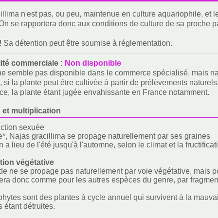
illima n'est pas, ou peu, maintenue en culture aquariophile, e
On se rapportera donc aux conditions de culture de sa proche 
!
Sa détention peut être soumise à réglementation.
lité commerciale :
Non disponible
ne semble pas disponible dans le commerce spécialisé, mais na
si la plante peut être cultivée à partir de prélèvements naturels,
e, la plante étant jugée envahissante en France notamment.
 et multiplication
ction sexuée
*, Najas gracillima se propage naturellement par ses graines
n a lieu de l'été jusqu'à l'automne, selon le climat et la fructifi
ion végétative
de ne se propage pas naturellement par voie végétative, mais pour
ra donc comme pour les autres espèces du genre, par fragment
phytes sont des plantes à cycle annuel qui survivent à la mauvai
 étant détruites.