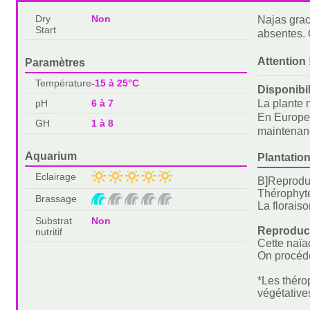
Dry
Non
Najas grac
Start
absentes. 
Attention 
Paramètres
Température
-15 à 25°C
Disponibi
pH
6 à 7
La plante 
En Europe, 
GH
1 à 8
maintenanc
Aquarium
Plantation
Eclairage
B]Reprodu
Thérophyte
Brassage
La floraiso
Substrat
Non
Reproduct
nutritif
Cette naïa
On procéde
*Les théro
végétatives