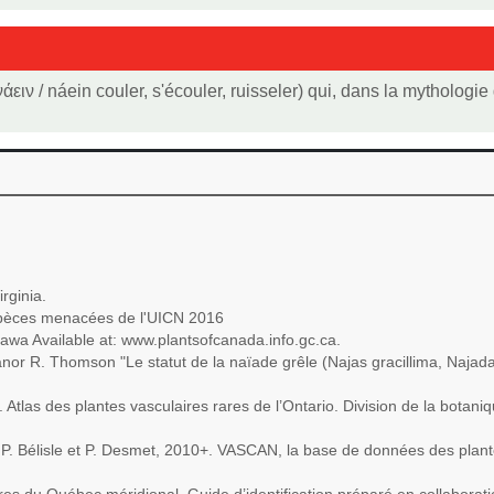
ιν / náein couler, s'écouler, ruisseler) qui, dans la mythologie
rginia.
espèces menacées de l'UICN 2016
wa Available at: www.plantsofcanada.info.gc.ca.
anor R. Thomson "Le statut de la naïade grêle (Najas gracillima, Naja
 Atlas des plantes vasculaires rares de l’Ontario. Division de la botani
ns, P. Bélisle et P. Desmet, 2010+. VASCAN, la base de données des pla
s du Québec méridional. Guide d’identification préparé en collaborati