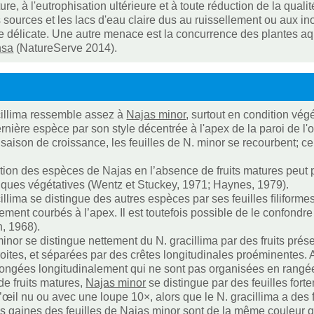
lture, à l'eutrophisation ultérieure et à toute réduction de la qual
s sources et les lacs d'eau claire dus au ruissellement ou aux
te délicate. Une autre menace est la concurrence des plantes a
nsa
(NatureServe 2014).
illima ressemble assez à
Najas minor
, surtout en condition vég
ernière espèce par son style décentrée à l'apex de la paroi de l'
a saison de croissance, les feuilles de N. minor se recourbent; ce
cation des espèces de Najas en l’absence de fruits matures peut 
tiques végétatives (Wentz et Stuckey, 1971; Haynes, 1979).
illima se distingue des autres espèces par ses feuilles ﬁliform
èrement courbés à l’apex. Il est toutefois possible de le confondr
n, 1968).
inor se distingue nettement du N. gracillima par des fruits pré
oites, et séparées par des crêtes longitudinales proéminentes. Au
longées longitudinalement qui ne sont pas organisées en rangée
de fruits matures,
Najas minor
se distingue par des feuilles fo
l’œil nu ou avec une loupe 10×, alors que le N. gracillima a des f
es gaines des feuilles de
Najas minor
sont de la même couleur qu