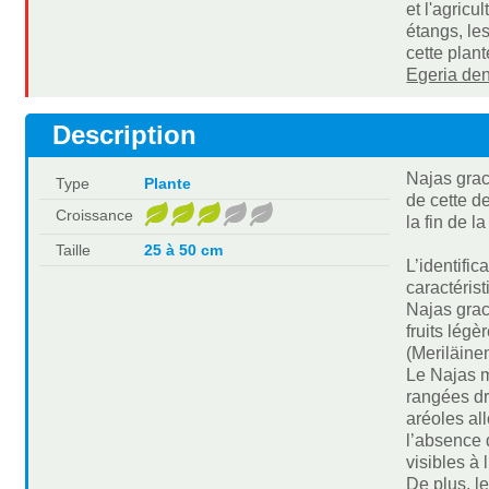
et l'agricu
étangs, le
cette plan
Egeria de
Description
Najas grac
Type
Plante
de cette d
Croissance
la fin de l
Taille
25 à 50 cm
L’identifi
caractéris
Najas grac
fruits lég
(Meriläine
Le Najas m
rangées dr
aréoles al
l’absence 
visibles à 
De plus, l