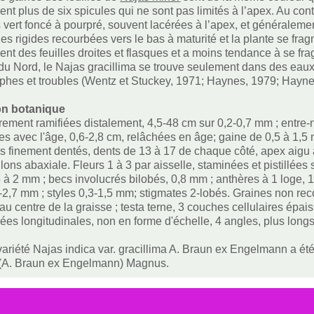
t plus de six spicules qui ne sont pas limités à l’apex. Au contr
 vert foncé à pourpré, souvent lacérées à l’apex, et généralemen
les rigides recourbées vers le bas à maturité et la plante se frag
nt des feuilles droites et flasques et a moins tendance à se frag
u Nord, le Najas gracillima se trouve seulement dans des eaux 
phes et troubles (Wentz et Stuckey, 1971; Haynes, 1979; Hayne
on botanique
rement ramifiées distalement, 4,5-48 cm sur 0,2-0,7 mm ; entre-
s avec l'âge, 0,6-2,8 cm, relâchées en âge; gaine de 0,5 à 1,5
ds finement dentés, dents de 13 à 17 de chaque côté, apex aigu 
llons abaxiale. Fleurs 1 à 3 par aisselle, staminées et pistillées
5 à 2 mm ; becs involucrés bilobés, 0,8 mm ; anthères à 1 loge, 1
5-2,7 mm ; styles 0,3-1,5 mm; stigmates 2-lobés. Graines non rec
é au centre de la graisse ; testa terne, 3 couches cellulaires é
ées longitudinales, non en forme d'échelle, 4 angles, plus longs
variété Najas indica var. gracillima A. Braun ex Engelmann a été
 (A. Braun ex Engelmann) Magnus.