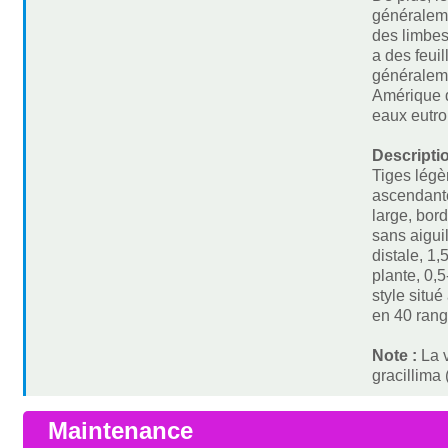
généralemen
des limbes
a des feuil
généraleme
Amérique d
eaux eutro
Descripti
Tiges légè
ascendante
large, bor
sans aigui
distale, 1,
plante, 0,
style situ
en 40 rang
Note :
La 
gracillima
Maintenance