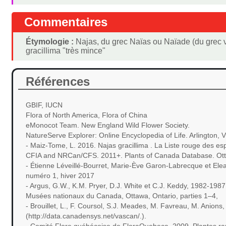
Commentaires
Étymologie :
Najas, du grec Naïas ou Naïade (du grec νάε
gracillima "très mince"
Références
GBIF, IUCN
Flora of North America, Flora of China
eMonocot Team. New England Wild Flower Society.
NatureServe Explorer: Online Encyclopedia of Life. Arlington, Vi
- Maiz-Tome, L. 2016. Najas gracillima . La Liste rouge des 
CFIA and NRCan/CFS. 2011+. Plants of Canada Database. Otta
- Étienne Léveillé-Bourret, Marie-Ève Garon-Labrecque et Ele
numéro 1, hiver 2017
- Argus, G.W., K.M. Pryer, D.J. White et C.J. Keddy, 1982-1987.
Musées nationaux du Canada, Ottawa, Ontario, parties 1–4,
- Brouillet, L., F. Coursol, S.J. Meades, M. Favreau, M. Anio
(http://data.canadensys.net/vascan/.).
- Comité Flore québécoise de FloraQuebeca, 2009. Plantes rare