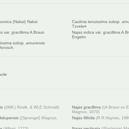
aponica (Nakai) Nakai
Caulinia tenuissima subsp. am
Tzvele≡
a var. gracillima A.Braun
Najas indica var. gracillima A.
Engelm.
issima subsp. amurensis
Vorosch.
cile
is
((Will.) Rostk. & WLE Schmidt)
Najas gracillima
((A.Braun ex 
Magnus, 1870)
dalupensis
((Sprengel) Magnus,
Najas filifolia
(R.R.Haynes, 198
or
(Allioni, 1773)
Najas pectinata
((Parlatore) M