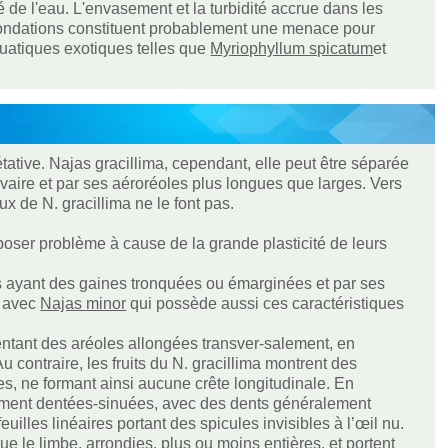
ité de l'eau. L'envasement et la turbidité accrue dans les
 inondations constituent probablement une menace pour
quatiques exotiques telles que
Myriophyllum spicatum
et
étative. Najas gracillima, cependant, elle peut être séparée
ovaire et par ses aéroréoles plus longues que larges. Vers
ux de N. gracillima ne le font pas.
poser problème à cause de la grande plasticité de leurs
es ayant des gaines tronquées ou émarginées et par ses
e avec
Najas minor
qui possède aussi ces caractéristiques
sentant des aréoles allongées transver-salement, en
 contraire, les fruits du N. gracillima montrent des
s, ne formant ainsi aucune crête longitudinale. En
rtement dentées-sinuées, avec des dents généralement
euilles linéaires portant des spicules invisibles à l’œil nu.
e le limbe, arrondies, plus ou moins entières, et portent