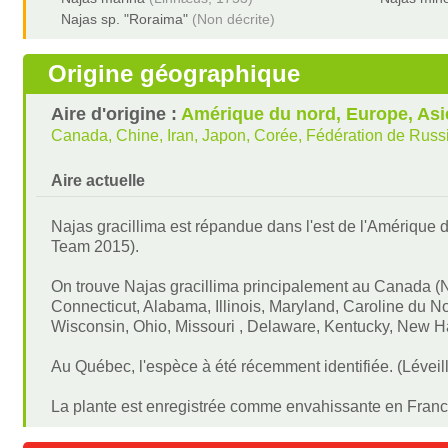
Najas sp. "Roraima"
(Non décrite)
Origine géographique
Aire d'origine :
Amérique du nord, Europe, Asi
Canada, Chine, Iran, Japon, Corée, Fédération de Russi
Aire actuelle
Najas gracillima est répandue dans l'est de l'Amérique d
Team 2015).
On trouve Najas gracillima principalement au Canada (
Connecticut, Alabama, Illinois, Maryland, Caroline du 
Wisconsin, Ohio, Missouri , Delaware, Kentucky, New Ha
Au Québec, l'espèce à été récemment identifiée. (Lévei
La plante est enregistrée comme envahissante en France