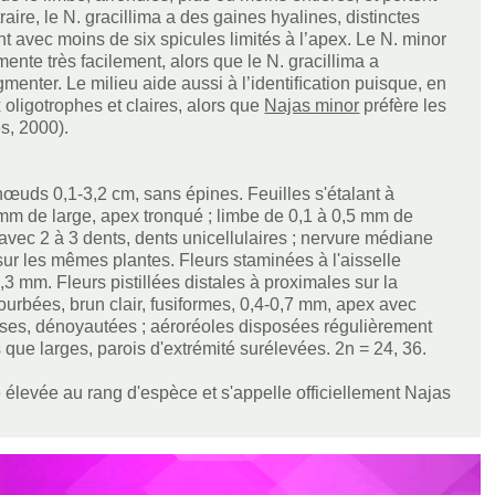
aire, le N. gracillima a des gaines hyalines, distinctes
t avec moins de six spicules limités à l’apex. Le N. minor
mente très facilement, alors que le N. gracillima a
menter. Le milieu aide aussi à l’identiﬁcation puisque, en
oligotrophes et claires, alors que
Najas minor
préfère les
s, 2000).
nœuds 0,1-3,2 cm, sans épines. Feuilles s'étalant à
 mm de large, apex tronqué ; limbe de 0,1 à 0,5 mm de
avec 2 à 3 dents, dents unicellulaires ; nervure médiane
 sur les mêmes plantes. Fleurs staminées à l'aisselle
,3 mm. Fleurs pistillées distales à proximales sur la
ourbées, brun clair, fusiformes, 0,4-0,7 mm, apex avec
paisses, dénoyautées ; aéroréoles disposées régulièrement
 que larges, parois d'extrémité surélevées. 2n = 24, 36.
 élevée au rang d'espèce et s'appelle officiellement Najas