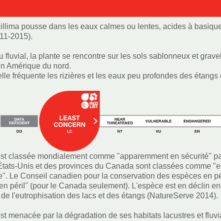
illima pousse dans les eaux calmes ou lentes, acides à basiqu
11-2015).
u fluvial, la plante se rencontre sur les sols sablonneux et grav
 en Amérique du nord.
lle fréquente les rizières et les eaux peu profondes des étangs
st classée mondialement comme "apparemment en sécurité" par 
États-Unis et des provinces du Canada sont classées comme "en 
e". Le Conseil canadien pour la conservation des espèces en p
 en péril" (pour le Canada seulement). L'espèce est en déclin en 
et de l'eutrophisation des lacs et des étangs (NatureServe 2014).
t menacée par la dégradation de ses habitats lacustres et fluviau