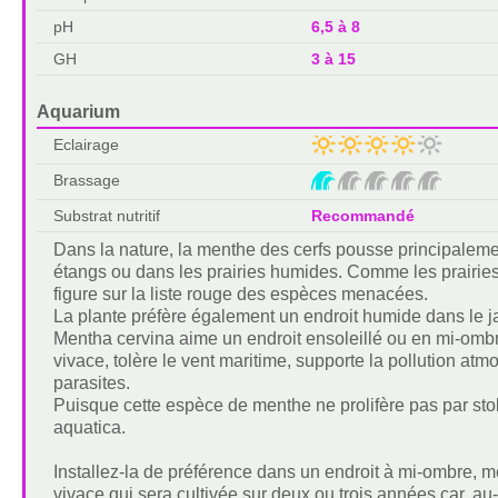
pH
6,5 à 8
GH
3 à 15
Aquarium
Eclairage
Brassage
Substrat nutritif
Recommandé
Dans la nature, la menthe des cerfs pousse principaleme
étangs ou dans les prairies humides. Comme les prairies
figure sur la liste rouge des espèces menacées.
La plante préfère également un endroit humide dans le jar
Mentha cervina aime un endroit ensoleillé ou en mi-ombr
vivace, tolère le vent maritime, supporte la pollution at
parasites.
Puisque cette espèce de menthe ne prolifère pas par stol
aquatica.
Installez-la de préférence dans un endroit à mi-ombre, m
vivace qui sera cultivée sur deux ou trois années car, au