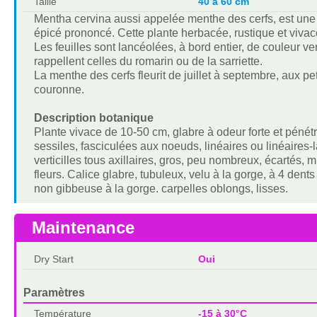
Taille
40 à 60 cm
Mentha cervina aussi appelée menthe des cerfs, est une 
épicé prononcé. Cette plante herbacée, rustique et vivac
Les feuilles sont lancéolées, à bord entier, de couleur ve
rappellent celles du romarin ou de la sarriette.
La menthe des cerfs fleurit de juillet à septembre, aux pe
couronne.
Description botanique
Plante vivace de 10-50 cm, glabre à odeur forte et pénét
sessiles, fasciculées aux noeuds, linéaires ou linéaires-
verticilles tous axillaires, gros, peu nombreux, écartés, 
fleurs. Calice glabre, tubuleux, velu à la gorge, à 4 den
non gibbeuse à la gorge. carpelles oblongs, lisses.
Maintenance
Dry Start
Oui
Paramètres
Température
-15 à 30°C