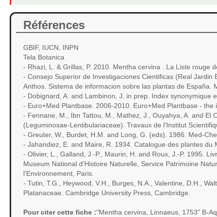
Références
GBIF, IUCN, INPN
Tela Botanica
- Rhazi, L. & Grillas, P. 2010. Mentha cervina . La Liste rou
- Consejo Superior de Investigaciones Cientificas (Real Jardin
Anthos. Sistema de informacion sobre las plantas de España. 
- Dobignard, A. and Lambinon, J. in prep. Index synonymique et 
- Euro+Med Plantbase. 2006-2010. Euro+Med Plantbase - the inf
- Fennane, M., Ibn Tattou, M., Mathez, J., Ouyahya, A. and El 
(Leguminosae-Lentibulariaceae). Travaux de l'Institut Scientif
- Greuter, W., Burdet, H.M. and Long, G. (eds). 1986. Med-Chec
- Jahandiez, E. and Maire, R. 1934. Catalogue des plantes du M
- Olivier, L., Galland, J.-P., Maurin, H. and Roux, J.-P. 1995. 
Museum National d'Histoire Naturelle, Service Patrimoine Natur
l'Environnement, Paris.
- Tutin, T.G., Heywood, V.H., Burges, N.A., Valentine, D.H., 
Platanaceae. Cambridge University Press, Cambridge.
Pour citer cette fiche :
"Mentha cervina, Linnaeus, 1753" B-Aq