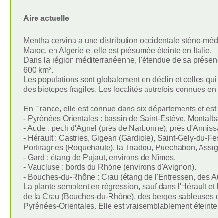
Aire actuelle
Mentha cervina a une distribution occidentale sténo-méd
Maroc, en Algérie et elle est présumée éteinte en Italie.
Dans la région méditerranéenne, l'étendue de sa présen
600 km².
Les populations sont globalement en déclin et celles qui
des biotopes fragiles. Les localités autrefois connues en
En France, elle est connue dans six départements et es
- Pyrénées Orientales : bassin de Saint-Estève, Montalba
- Aude : pech d'Agnel (près de Narbonne), près d'Armiss
- Hérault : Castries, Gigean (Gardiole), Saint-Gely-du-Fe
Portiragnes (Roquehaute), la Triadou, Puechabon, Assi
- Gard : étang de Pujaut, environs de Nîmes.
- Vaucluse : bords du Rhône (environs d'Avignon).
- Bouches-du-Rhône : Crau (étang de l'Entressen, des Au
La plante semblent en régression, sauf dans l'Hérault et
de la Crau (Bouches-du-Rhône), des berges sableuses du
Pyrénées-Orientales. Elle est vraisemblablement éteinte