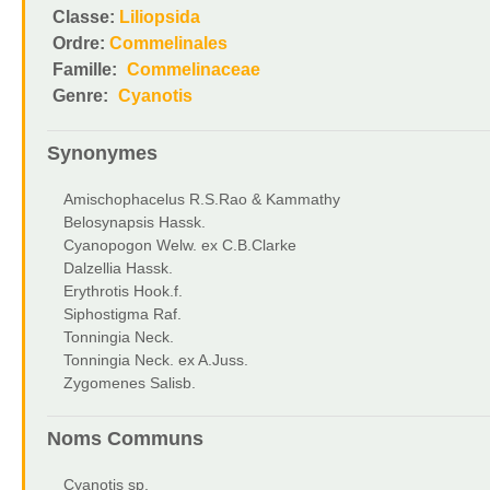
Classe:
Liliopsida
Ordre:
Commelinales
Famille:
Commelinaceae
Genre:
Cyanotis
Synonymes
Amischophacelus R.S.Rao & Kammathy
Belosynapsis Hassk.
Cyanopogon Welw. ex C.B.Clarke
Dalzellia Hassk.
Erythrotis Hook.f.
Siphostigma Raf.
Tonningia Neck.
Tonningia Neck. ex A.Juss.
Zygomenes Salisb.
Noms Communs
Cyanotis sp.