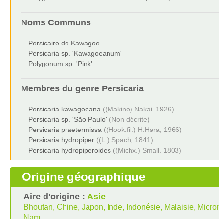
Noms Communs
Persicaire de Kawagoe
Persicaria sp. 'Kawagoeanum'
Polygonum sp. 'Pink'
Membres du genre
Persicaria
Persicaria kawagoeana
((Makino) Nakai, 1926)
Persicaria sp. 'São Paulo'
(Non décrite)
Persicaria praetermissa
((Hook.fil.) H.Hara, 1966)
Persicaria hydropiper
((L.) Spach, 1841)
Persicaria hydropiperoides
((Michx.) Small, 1803)
Origine géographique
Aire d'origine :
Asie
Bhoutan, Chine, Japon, Inde, Indonésie, Malaisie, Micro
Nam