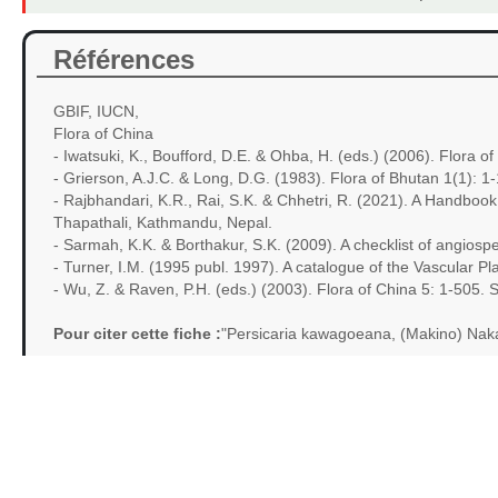
Références
GBIF, IUCN,
Flora of China
- Iwatsuki, K., Boufford, D.E. & Ohba, H. (eds.) (2006). Flora of
- Grierson, A.J.C. & Long, D.G. (1983). Flora of Bhutan 1(1): 
- Rajbhandari, K.R., Rai, S.K. & Chhetri, R. (2021). A Handboo
Thapathali, Kathmandu, Nepal.
- Sarmah, K.K. & Borthakur, S.K. (2009). A checklist of angiosp
- Turner, I.M. (1995 publ. 1997). A catalogue of the Vascular P
- Wu, Z. & Raven, P.H. (eds.) (2003). Flora of China 5: 1-505. 
Pour citer cette fiche :
"Persicaria kawagoeana, (Makino) Naka