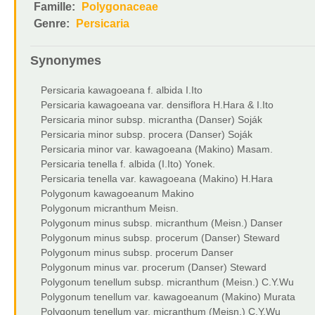
Famille:
Polygonaceae
Genre:
Persicaria
Synonymes
Persicaria kawagoeana f. albida I.Ito
Persicaria kawagoeana var. densiflora H.Hara & I.Ito
Persicaria minor subsp. micrantha (Danser) Soják
Persicaria minor subsp. procera (Danser) Soják
Persicaria minor var. kawagoeana (Makino) Masam.
Persicaria tenella f. albida (I.Ito) Yonek.
Persicaria tenella var. kawagoeana (Makino) H.Hara
Polygonum kawagoeanum Makino
Polygonum micranthum Meisn.
Polygonum minus subsp. micranthum (Meisn.) Danser
Polygonum minus subsp. procerum (Danser) Steward
Polygonum minus subsp. procerum Danser
Polygonum minus var. procerum (Danser) Steward
Polygonum tenellum subsp. micranthum (Meisn.) C.Y.Wu
Polygonum tenellum var. kawagoeanum (Makino) Murata
Polygonum tenellum var. micranthum (Meisn.) C.Y.Wu