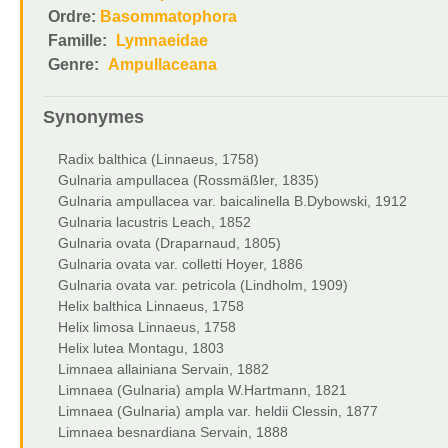
Ordre:
Basommatophora
Famille:
Lymnaeidae
Genre:
Ampullaceana
Synonymes
Radix balthica (Linnaeus, 1758)
Gulnaria ampullacea (Rossmäßler, 1835)
Gulnaria ampullacea var. baicalinella B.Dybowski, 1912
Gulnaria lacustris Leach, 1852
Gulnaria ovata (Draparnaud, 1805)
Gulnaria ovata var. colletti Hoyer, 1886
Gulnaria ovata var. petricola (Lindholm, 1909)
Helix balthica Linnaeus, 1758
Helix limosa Linnaeus, 1758
Helix lutea Montagu, 1803
Limnaea allainiana Servain, 1882
Limnaea (Gulnaria) ampla W.Hartmann, 1821
Limnaea (Gulnaria) ampla var. heldii Clessin, 1877
Limnaea besnardiana Servain, 1888