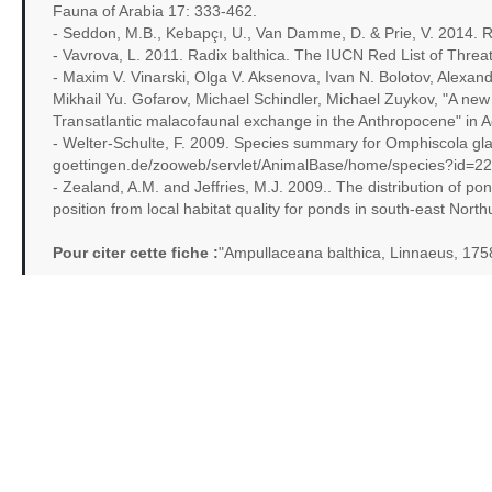
Fauna of Arabia 17: 333-462.
- Seddon, M.B., Kebapçı, U., Van Damme, D. & Prie, V. 2014. 
- Vavrova, L. 2011. Radix balthica. The IUCN Red List of Thre
- Maxim V. Vinarski, Olga V. Aksenova, Ivan N. Bolotov, Alexand
Mikhail Yu. Gofarov, Michael Schindler, Michael Zuykov, "A new
Transatlantic malacofaunal exchange in the Anthropocene" in A
- Welter-Schulte, F. 2009. Species summary for Omphiscola glab
goettingen.de/zooweb/servlet/AnimalBase/home/species?id=22
- Zealand, A.M. and Jeffries, M.J. 2009.. The distribution of po
position from local habitat quality for ponds in south-east Nor
Pour citer cette fiche :
"Ampullaceana balthica, Linnaeus, 175