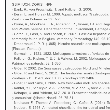
GBIF, IUCN, DORIS, INPN,
- Bank, R., von Proschwitz, T. and Falkner, G. 2006.
- Beran L. and Horsak M. 1998. Aquatic molluscs (Gastropoda, 
Zoologicae Bohemicae 32: 7-23.
- Byrne, A., Moorkens, E.A., Anderson, R., Killeen, I.J. and Re
and Wildlife Service. Department of the Environment, Heritage
- Caron, Y., Lasri, S. and Losson, B. 2007.. Fasciola hepatica: 
commonly found in Belgium. Veterinary Parasitology 149: 95-1
- Draparnaud J.-P.-R. (1805). Histoire naturelle des mollusques 
(Plassan, Renaud).
- Germain, L. 1921, 1922. Mollusques terrestres et fluviales de S
- Falkner, G., Ripken, T. E. J. & Falkner, M. 2002. Mollusques c
Patrimoines naturels, 52: 1-350.
- Glöer, P. 2002. Die Susswassergastropoden Nord und Mitte
- Glöer, P. and Pešić, V. 2012. The freshwater snails (Gastropo
ZooKeys 219: 11-61. doi: 10.3897/zookeys.219.3406
- Glöer, P. and Sîrbu, I. 2005. New freshwater molluscs specie
- Kantor, Y.I., Schileyko, A.A., Vinarski, M.V. and Sysoev, A.V. 
- Kebapçı, Ü. and Yıldırım, M.Z. 2010. Freswater snails fauna of
şi comunicari Ştiintele Naturii. 26: 75-81.
- Neubauer E., Thomas A.; Rosenberg, G.; Gofas, S. (2014). Ra
- Neubert, E. 1998. Annotated checklist of the terrestrial and f