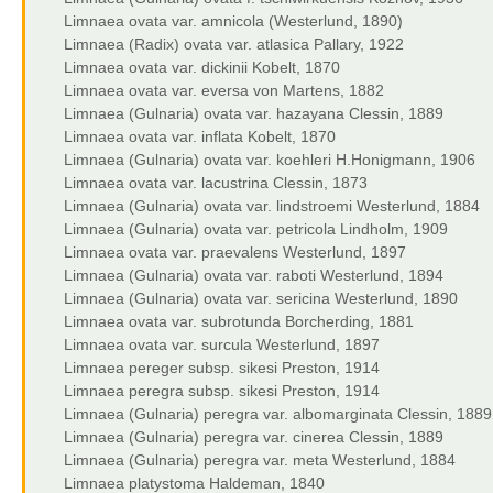
Limnaea ovata var. amnicola (Westerlund, 1890)
Limnaea (Radix) ovata var. atlasica Pallary, 1922
Limnaea ovata var. dickinii Kobelt, 1870
Limnaea ovata var. eversa von Martens, 1882
Limnaea (Gulnaria) ovata var. hazayana Clessin, 1889
Limnaea ovata var. inflata Kobelt, 1870
Limnaea (Gulnaria) ovata var. koehleri H.Honigmann, 1906
Limnaea ovata var. lacustrina Clessin, 1873
Limnaea (Gulnaria) ovata var. lindstroemi Westerlund, 1884
Limnaea (Gulnaria) ovata var. petricola Lindholm, 1909
Limnaea ovata var. praevalens Westerlund, 1897
Limnaea (Gulnaria) ovata var. raboti Westerlund, 1894
Limnaea (Gulnaria) ovata var. sericina Westerlund, 1890
Limnaea ovata var. subrotunda Borcherding, 1881
Limnaea ovata var. surcula Westerlund, 1897
Limnaea pereger subsp. sikesi Preston, 1914
Limnaea peregra subsp. sikesi Preston, 1914
Limnaea (Gulnaria) peregra var. albomarginata Clessin, 1889
Limnaea (Gulnaria) peregra var. cinerea Clessin, 1889
Limnaea (Gulnaria) peregra var. meta Westerlund, 1884
Limnaea platystoma Haldeman, 1840