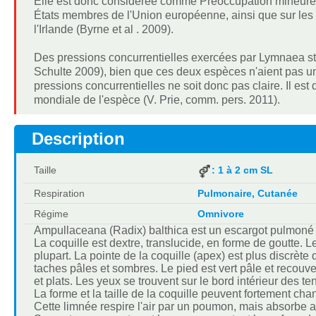
Elle est donc considérée comme Préoccupation mineure 
États membres de l'Union européenne, ainsi que sur les 
l'Irlande (Byrne et al . 2009).
Des pressions concurrentielles exercées par Lymnaea sta
Schulte 2009), bien que ces deux espèces n'aient pas un
pressions concurrentielles ne soit donc pas claire. Il es
mondiale de l'espèce (V. Prie, comm. pers. 2011).
Description
Taille
: 1 à 2 cm SL
Respiration
Pulmonaire, Cutanée
Régime
Omnivore
Ampullaceana (Radix) balthica est un escargot pulmoné 
La coquille est dextre, translucide, en forme de goutte. 
plupart. La pointe de la coquille (apex) est plus discrèt
taches pâles et sombres. Le pied est vert pâle et recouver
et plats. Les yeux se trouvent sur le bord intérieur des te
La forme et la taille de la coquille peuvent fortement ch
Cette limnée respire l'air par un poumon, mais absorbe a