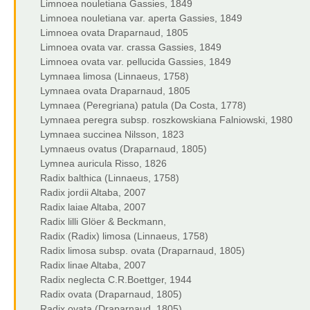
Limnoea nouletiana Gassies, 1849
Limnoea nouletiana var. aperta Gassies, 1849
Limnoea ovata Draparnaud, 1805
Limnoea ovata var. crassa Gassies, 1849
Limnoea ovata var. pellucida Gassies, 1849
Lymnaea limosa (Linnaeus, 1758)
Lymnaea ovata Draparnaud, 1805
Lymnaea (Peregriana) patula (Da Costa, 1778)
Lymnaea peregra subsp. roszkowskiana Falniowski, 1980
Lymnaea succinea Nilsson, 1823
Lymnaeus ovatus (Draparnaud, 1805)
Lymnea auricula Risso, 1826
Radix balthica (Linnaeus, 1758)
Radix jordii Altaba, 2007
Radix laiae Altaba, 2007
Radix lilli Glöer & Beckmann,
Radix (Radix) limosa (Linnaeus, 1758)
Radix limosa subsp. ovata (Draparnaud, 1805)
Radix linae Altaba, 2007
Radix neglecta C.R.Boettger, 1944
Radix ovata (Draparnaud, 1805)
Radix ovata (Draparnaud, 1805)