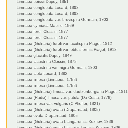
Limnaea boissii Dupuy, 1851
Limnaea conglobata Locard, 1892
Limnaea conglobata Locard, 1892
Limnaea conglobata var. brevispira Germain, 1903
Limnaea cyrniaca Mabille, 1869
Limnaea foreli Clessin, 1877
Limnaea foreli Clessin, 1877
Limnaea (Gulnaria) foreli var. acutispira Piaget, 1912
Limnaea (Gulnaria) foreli var. obtusiformis Piaget, 1912
Limnaea glacialis Dupuy, 1849
Limnaea lacustrina Clessin, 1873
Limnaea lacustrina var. nigra Germain, 1903
Limnaea laeta Locard, 1892
Limnaea limosa (Linnaeus, 1758)
Limnaea limosa (Linnaeus, 1758)
Limnaea (Gulnaria) limosa var. dautzenbergiana Piaget, 1911
Limnaea (Radix) limosa var. patula (Da Costa, 1778)
Limnaea limosa var. vulgaris (C.Pfieffer, 1821)
Limnaea (Gulnaria) ovata (Draparnaud, 1805)
Limnaea ovata Draparnaud, 1805
Limnaea (Gulnaria) ovata f. angarensis Kozhov, 1936
Limnaea (Gulnaria) ovata f. tschiwirkuensis Kozhov, 1936