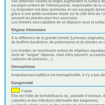
Ses antennes courtes et larges augmentent la surface de
escargot contient de l'hémocyanine, responsable de la co
La respiration est donc pulmonée et ces escargots doiven
grâce à une petite ouverture située sur le côté droit de l
souvent les plantes pour leur ascension.
Les limnées sont capables de se déplacer sous la surfac
Régime Alimentaire
À la différence de la grande limnée (Lymnaea stagnalis),
de biofilms bactériens, de protozoaires et de plantes en
Les limnées se nourrissent surtout de végétaux aquatique
sorte de "langue" râpeuse. mais elles peuvent, occasionn
cadavres de poissons…).
Dimorphisme
Ampullaceana balthica est hermaphrodite, il n'y a pas d
Dangerosité
Faible
Elle est l'hôte de trichobilharzia sp., parasite d'oisea
cutanées et des infections (dermatite des baigneurs).