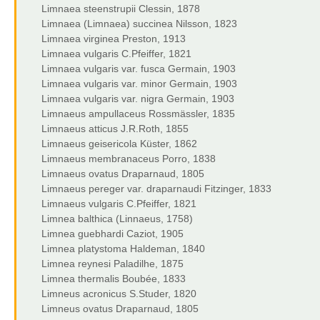
Limnaea steenstrupii Clessin, 1878
Limnaea (Limnaea) succinea Nilsson, 1823
Limnaea virginea Preston, 1913
Limnaea vulgaris C.Pfeiffer, 1821
Limnaea vulgaris var. fusca Germain, 1903
Limnaea vulgaris var. minor Germain, 1903
Limnaea vulgaris var. nigra Germain, 1903
Limnaeus ampullaceus Rossmässler, 1835
Limnaeus atticus J.R.Roth, 1855
Limnaeus geisericola Küster, 1862
Limnaeus membranaceus Porro, 1838
Limnaeus ovatus Draparnaud, 1805
Limnaeus pereger var. draparnaudi Fitzinger, 1833
Limnaeus vulgaris C.Pfeiffer, 1821
Limnea balthica (Linnaeus, 1758)
Limnea guebhardi Caziot, 1905
Limnea platystoma Haldeman, 1840
Limnea reynesi Paladilhe, 1875
Limnea thermalis Boubée, 1833
Limneus acronicus S.Studer, 1820
Limneus ovatus Draparnaud, 1805