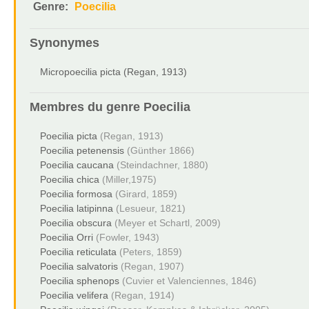
Genre:
Poecilia
Synonymes
Micropoecilia picta (Regan, 1913)
Membres du genre
Poecilia
Poecilia picta
(Regan, 1913)
Poecilia petenensis
(Günther 1866)
Poecilia caucana
(Steindachner, 1880)
Poecilia chica
(Miller,1975)
Poecilia formosa
(Girard, 1859)
Poecilia latipinna
(Lesueur, 1821)
Poecilia obscura
(Meyer et Schartl, 2009)
Poecilia Orri
(Fowler, 1943)
Poecilia reticulata
(Peters, 1859)
Poecilia salvatoris
(Regan, 1907)
Poecilia sphenops
(Cuvier et Valenciennes, 1846)
Poecilia velifera
(Regan, 1914)