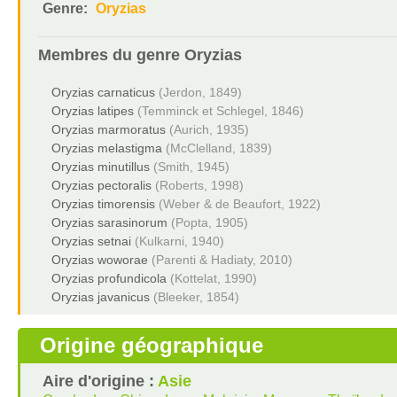
Genre:
Oryzias
Membres du genre
Oryzias
Oryzias carnaticus
(Jerdon, 1849)
Oryzias latipes
(Temminck et Schlegel, 1846)
Oryzias marmoratus
(Aurich, 1935)
Oryzias melastigma
(McClelland, 1839)
Oryzias minutillus
(Smith, 1945)
Oryzias pectoralis
(Roberts, 1998)
Oryzias timorensis
(Weber & de Beaufort, 1922)
Oryzias sarasinorum
(Popta, 1905)
Oryzias setnai
(Kulkarni, 1940)
Oryzias woworae
(Parenti & Hadiaty, 2010)
Oryzias profundicola
(Kottelat, 1990)
Oryzias javanicus
(Bleeker, 1854)
Origine géographique
Aire d'origine :
Asie