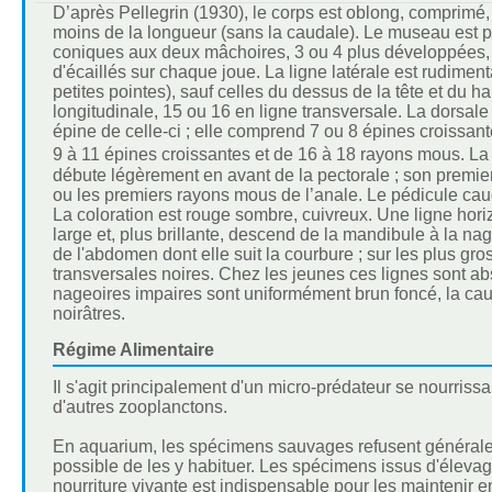
D’après Pellegrin (1930), le corps est oblong, comprimé, 
moins de la longueur (sans la caudale). Le museau est poin
coniques aux deux mâchoires, 3 ou 4 plus développées, d
d'écaillés sur chaque joue. La ligne latérale est rudime
petites pointes), sauf celles du dessus de la tête et du 
longitudinale, 15 ou 16 en ligne transversale. La dorsal
épine de celle-ci ; elle comprend 7 ou 8 épines croissan
9 à 11 épines croissantes et de 16 à 18 rayons mous. La pe
débute légèrement en avant de la pectorale ; son premier
ou les premiers rayons mous de l’anale. Le pédicule cauda
La coloration est rouge sombre, cuivreux. Une ligne horiz
large et, plus brillante, descend de la mandibule à la na
de l'abdomen dont elle suit la courbure ; sur les plus gro
transversales noires. Chez les jeunes ces lignes sont ab
nageoires impaires sont uniformément brun foncé, la caudal
noirâtres.
Régime Alimentaire
Il s'agit principalement d'un micro-prédateur se nourrissa
d'autres zooplanctons.
En aquarium, les spécimens sauvages refusent généralem
possible de les y habituer. Les spécimens issus d'élevag
nourriture vivante est indispensable pour les maintenir 