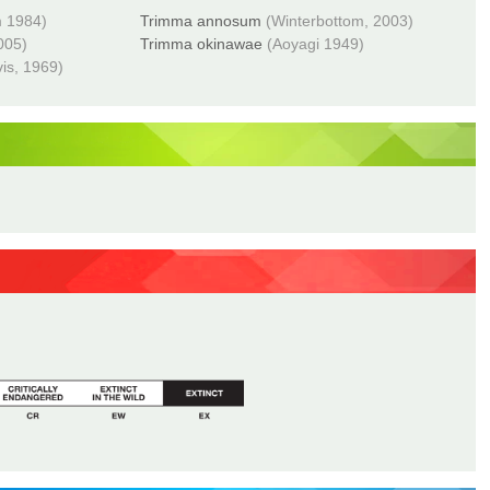
m 1984)
Trimma annosum
(Winterbottom, 2003)
005)
Trimma okinawae
(Aoyagi 1949)
is, 1969)