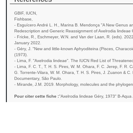
GBIF, IUCN,
Fishbase,
- Esguícero André L. H., Marina B. Mendonça "A New Genus an
Redescription and Generic Reassignment of Axelrodia lindeae 
- Fricke, R., Eschmeyer, W.N. and Van der Laan, R. (eds). 202
January 2022.
- Géry, J. "New and little-known Aphyoditeina (Pisces, Characo
(1973).
- Lima, F. "Axelrodia lindeae". The IUCN Red List of Threaten
- Lima, F. C. T., T. H. S. Pires, W. M. Ohara, F. C. Jerep, F. R.
G. Torrente-Vilara, W. M. Ohara, T. H. S. Pires, J. Zuanon & C. 
Documentary, São Paulo.
- Mirande, J.M. 2019. Morphology, molecules and the phylogeny
Pour citer cette fiche :
"Axelrodia lindeae Géry, 1973" B-Aqua