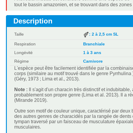
tout le bassin amazonien, et se trouvant dans des zones
Description
Taille
: 2 à 2,5 cm SL
Respiration
Branchiale
Longévité
1 à 3 ans
Régime
Carnivore
L'espèce peut être facilement identifiée par la combinai
corps (similaire au motif trouvé dans le genre Pyrrhulin
(Géry, 1973 ; Lima et al., 2013).
Note :
Il s'agit d'un characin très distinctif et indubitab
probablement son propre genre (Lima et al. 2013). Il a 
(Mirande 2019).
Outre son motif de couleur unique, caractérisé par deux 
des autres genres de characidés par la rangée de dents d
tympan traversé par un faisceau de musculature épaxiale
musculaires.