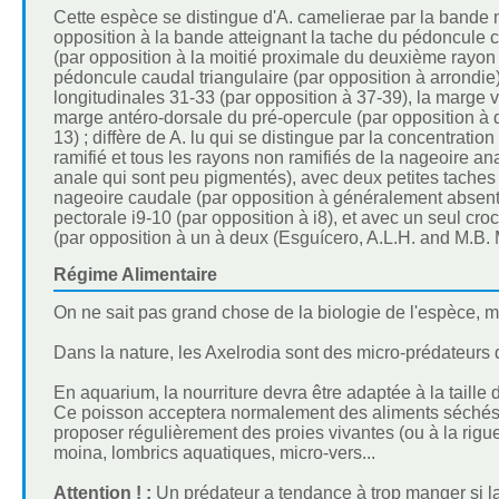
Cette espèce se distingue d'A. camelierae par la bande m
opposition à la bande atteignant la tache du pédoncule c
(par opposition à la moitié proximale du deuxième rayon
pédoncule caudal triangulaire (par opposition à arrondie),
longitudinales 31-33 (par opposition à 37-39), la marge v
marge antéro-dorsale du pré-opercule (par opposition à d
13) ; diffère de A. lu qui se distingue par la concentrat
ramifié et tous les rayons non ramifiés de la nageoire a
anale qui sont peu pigmentés), avec deux petites taches
nageoire caudale (par opposition à généralement absents, 
pectorale i9-10 (par opposition à i8), et avec un seul c
(par opposition à un à deux (Esguícero, A.L.H. and M.B
Régime Alimentaire
On ne sait pas grand chose de la biologie de l'espèce, 
Dans la nature, les Axelrodia sont des micro-prédateurs 
En aquarium, la nourriture devra être adaptée à la taille 
Ce poisson acceptera normalement des aliments séchés de
proposer régulièrement des proies vivantes (ou à la rigu
moina, lombrics aquatiques, micro-vers...
Attention ! :
Un prédateur a tendance à trop manger si la no