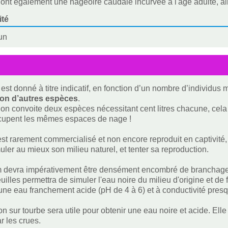
ont également une nageoire caudale incurvée à l'âge adulte, ain
ité
un
est donné à titre indicatif, en fonction d’un nombre d’individus
ion d’autres espèces
.
i on convoite deux espèces nécessitant cent litres chacune, cela f
ccupent les mêmes espaces de nage !
est rarement commercialisé et non encore reproduit en captivité,
uler au mieux son milieu naturel, et tenter sa reproduction.
 devra impérativement être densément encombré de branchages 
feuilles permettra de simuler l'eau noire du milieu d'origine et de 
une eau franchement acide (pH de 4 à 6) et à conductivité pres
ion sur tourbe sera utile pour obtenir une eau noire et acide. Ell
r les crues.