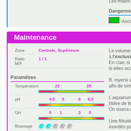
Les mâles 
Dangeros
Auc
Maintenance
Zone
Centrale, Supérieure
Le volume 
à
l’exclus
Ratio
1 / 1
En clair, s
M/F
si elles o
Paramètres
B. myersi 
afin de sim
Température
22 28
L'aquarium
pH
4,5 5 6 6,5
litière de 
On visera 
GH
0 1 3 5
Une filtrat
Brassage
inondés pa