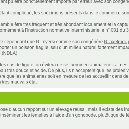
dant pu être ponctuellement importé par erreur avec son congé
étant compliqué, les spécimens présents dans le commerce sont
semble être très fréquent et très abondant localement et la capt
formément à l'Instruction normative interministérielle n° 001 du 3
ire cependant que B. myersi comme son congénère
B. axelrodi
,
porter un poisson fragile issu d'un milieu naturel fortement impa
 ? (NDLA)
les cas de figure, on évitera de se fournir en animalerie car ce
u très douce et acide. De plus, ils n'acceptent que les proies vi
 rare que les animaleries soit en mesure de les accueillir dans d
n très mauvais état.
ose d'aucun rapport sur un élevage réussi, mais il existe des in
inséminent les femelles à l'aide d'un
gonopode,
plutôt que de 