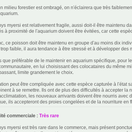
milieu forestier est ombragé, on n'éclairera que très faiblement,
aquarium.
hys myersi est relativement fragile, aussi doit-il être maintenu d
tés à proximité de l'aquarium doivent être évitées, car cette espè
c, ce poisson doit être maintenu en groupe d'au moins dix indivi
trop faible, il aura tendance à être stressé et à développer des 
us que préférable de le maintenir en aquarium spécifique, pour les
ommunautaire, en lui choisissant des colocataires du même milie
 passant, limite grandement le choix.
ation peut être compliquée avec cette espèce capturée à l'état 
inent à se remettre. Ils ont de plus des difficultés à accepter la
acclimatation, les nouveaux arrivants doivent être nourris avec d
ue, ils accepteront des proies congelées et de la nourriture en f
lité commerciale :
Très rare
thys myersi est très rare dans le commerce, mais présent ponct