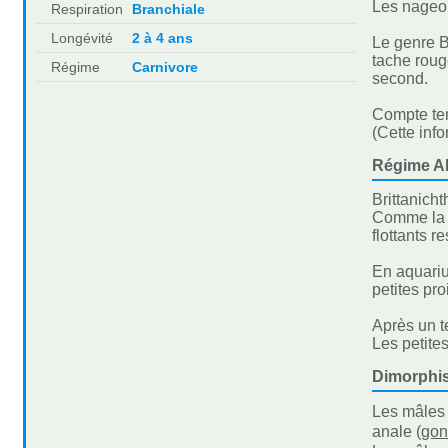
Les nageoi
Respiration
Branchiale
Longévité
2 à 4 ans
Le genre B
tache roug
Régime
Carnivore
second.
Compte ten
(Cette inf
Régime Al
Brittanich
Comme la p
flottants r
En aquariu
petites pro
Après un t
Les petite
Dimorphi
Les mâles 
anale (
go