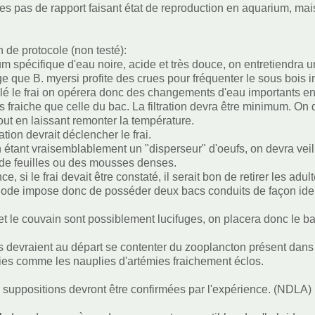
rtes pas de rapport faisant état de reproduction en aquarium, mai
n de protocole (non testé):
 spécifique d'eau noire, acide et très douce, on entretiendra un 
ge que B. myersi profite des crues pour fréquenter le sous bois 
lé le frai on opérera donc des changements d'eau importants en 
s fraiche que celle du bac. La filtration devra être minimum. On d
out en laissant remonter la température.
tion devrait déclencher le frai.
 étant vraisemblablement un "disperseur" d'oeufs, on devra veil
e de feuilles ou des mousses denses.
e, si le frai devait être constaté, il serait bon de retirer les adul
ode impose donc de posséder deux bacs conduits de façon ide
et le couvain sont possiblement lucifuges, on placera donc le 
s devraient au départ se contenter du zooplancton présent dans 
oies comme les nauplies d'artémies fraichement éclos.
 suppositions devront être confirmées par l'expérience. (NDLA)