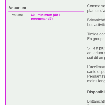
Comme son 
Aquarium
plantes d'
Volume
60 l minimum (80 l
recommandé)
Brittanicht
Les activi
Timide don
En groupe 
S'il est pl
aquarium c
soit dit en
L'acclimat
santé et pe
Pendant l'
moins long
Disponibi
Brittanich