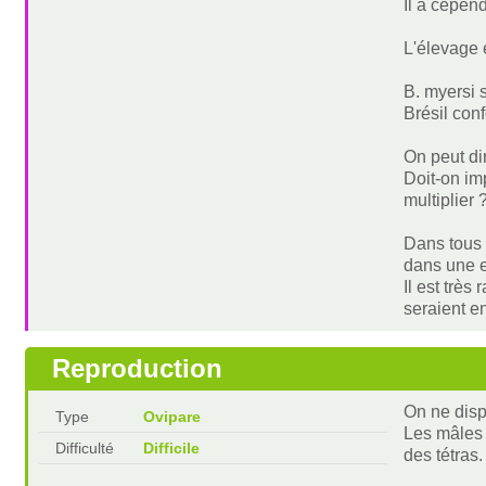
Il a cepen
L'élevage 
B. myersi 
Brésil con
On peut d
Doit-on im
multiplier
Dans tous 
dans une ea
Il est très
seraient e
Reproduction
On ne disp
Type
Ovipare
Les mâles 
Difficulté
Difficile
des tétras.