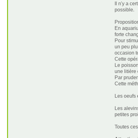
Il n'y a ce
possible.
Propositio
En aquarium
forte chan
Pour stimu
un peu plu
occasion t
Cette opéra
Le poisson
une litièr
Par prudenc
Cette méth
Les oeufs 
Les alevin
petites pr
Toutes ces