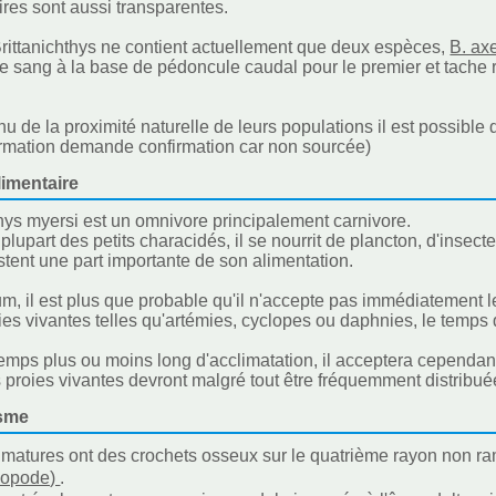
res sont aussi transparentes.
rittanichthys ne contient actuellement que deux espèces,
B. axe
e sang à la base de pédoncule caudal pour le premier et tache r
u de la proximité naturelle de leurs populations il est possible
ormation demande confirmation car non sourcée)
imentaire
thys myersi est un omnivore principalement carnivore.
lupart des petits characidés, il se nourrit de plancton, d'insect
estent une part importante de son alimentation.
m, il est plus que probable qu'il n'accepte pas immédiatement les
ies vivantes telles qu'artémies, cyclopes ou daphnies, le temps q
emps plus ou moins long d'acclimatation, il acceptera cependant
s proies vivantes devront malgré tout être fréquemment distribuée
sme
matures ont des crochets osseux sur le quatrième rayon non rami
nopode)
.