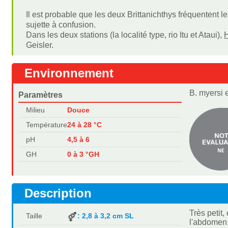
Il est probable que les deux Brittanichthys fréquentent le
sujette à confusion.
Dans les deux stations (la localité type, rio Itu et Ataui),
Geisler.
Environnement
B. myersi 
Paramètres
Milieu
Douce
Température
24 à 28 °C
pH
4,5 à 6
GH
0 à 3 °GH
Description
Très petit
Taille
: 2,8 à 3,2 cm SL
l'abdomen 