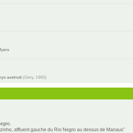
Myers
thys axelrodi
(Géry, 1965)
Negro.
umazinho, affluent gauche du Rio Negro au dessus de Manaus"