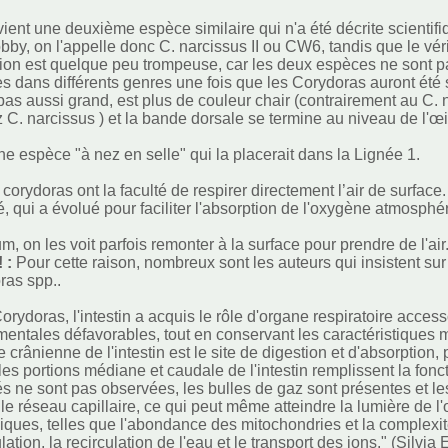
ient une deuxième espèce similaire qui n'a été décrite scient
bby, on l'appelle donc C. narcissus II ou CW6, tandis que le véri
on est quelque peu trompeuse, car les deux espèces ne sont pa
es dans différents genres une fois que les Corydoras auront été
pas aussi grand, est plus de couleur chair (contrairement au C. 
z C. narcissus ) et la bande dorsale se termine au niveau de l'œi
ne espèce "à nez en selle" qui la placerait dans la Lignée 1.
 corydoras ont la faculté de respirer directement l’air de surface
é, qui a évolué pour faciliter l'absorption de l'oxygène atmosph
.
, on les voit parfois remonter à la surface pour prendre de l'air
! :
Pour cette raison, nombreux sont les auteurs qui insistent sur
ras spp..
orydoras, l'intestin a acquis le rôle d'organe respiratoire acce
entales défavorables, tout en conservant les caractéristiques 
ie crânienne de l'intestin est le site de digestion et d'absorption
 les portions médiane et caudale de l'intestin remplissent la fon
ités ne sont pas observées, les bulles de gaz sont présentes et
c le réseau capillaire, ce qui peut même atteindre la lumière de l
ques, telles que l'abondance des mitochondries et la complexité
ation, la recirculation de l'eau et le transport des ions." (Silvia