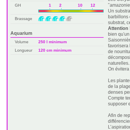
"amazonien
GH
1 2 10 12
Un substra
barbillons
Brassage
substrat, c
Attention 
Aquarium
bien qu'un
Saisonnièr
Volume
250 l minimum
favorisera
Longueur
120 cm minimum
de nourrit
décomposit
naturelles.
On évitera
Les plante
de la plag
denses per
Compte ten
supposer e
Afin de rep
différencie
L’aspiratio