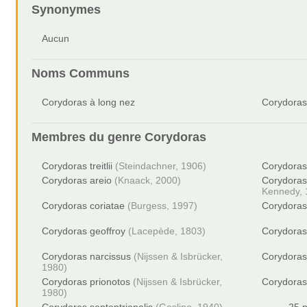
Synonymes
Aucun
Noms Communs
Corydoras à long nez
Corydoras
Membres du genre
Corydoras
Corydoras treitlii
(Steindachner, 1906)
Corydoras
Corydoras areio
(Knaack, 2000)
Corydoras
Kennedy, 
Corydoras coriatae
(Burgess, 1997)
Corydoras 
Corydoras geoffroy
(Lacepède, 1803)
Corydoras 
Corydoras narcissus
(Nijssen & Isbrücker,
Corydoras
1980)
Corydoras prionotos
(Nijssen & Isbrücker,
Corydoras
1980)