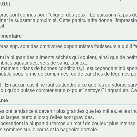
2016)
ras sont connus pour "cligner des yeux". Le poisson n’a pas de 
er le substrat à proximité. Cette particularité donne l’impression 
il.
imentaire
ras spp. sont des omnivores opportunistes fouisseurs à qui il fa
ent la plupart des aliments séchés qui coulent, ainsi que de peti
mbrics aquatiques, vers de sang, tubifex...
s maintenir dans de bonnes conditions, il est cependant indispens
gétale sous forme de comprimés, ou de tranches de légumes poc
! :
En aucun cas il ne faut s'attendre à ce que les corydoras sur
 ou qu'on puisse compter sur eux pour "nettoyer" l’aquarium. 
sme
es ont tendance à devenir plus grandes que les mâles, et les i
us larges, surtout lorsqu'elles sont gravides.
possèdent la plupart du temps un motif de couleur plus intense
 sombres sur le corps et la nageoire dorsale.