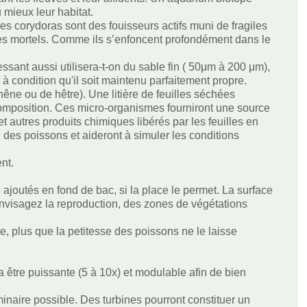
 mieux leur habitat.
Les corydoras sont des fouisseurs actifs muni de fragiles
ges mortels. Comme ils s’enfoncent profondément dans le
lessant aussi utilisera-t-on du sable fin ( 50μm à 200 μm),
à condition qu'il soit maintenu parfaitement propre.
hêne ou de hêtre). Une litière de feuilles séchées
composition. Ces micro-organismes fourniront une source
t autres produits chimiques libérés par les feuilles en
é des poissons et aideront à simuler les conditions
nt.
joutés en fond de bac, si la place le permet. La surface
 envisagez la reproduction, des zones de végétations
, plus que la petitesse des poissons ne le laisse
vra être puissante (5 à 10x) et modulable afin de bien
 laminaire possible. Des turbines pourront constituer un