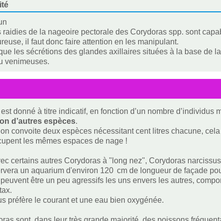
ité
un
 raidies de la nageoire pectorale des Corydoras spp. sont capa
reuse, il faut donc faire attention en les manipulant.
ue les sécrétions des glandes axillaires situées à la base de 
ou venimeuses.
est donné à titre indicatif, en fonction d’un nombre d’individus
ion d’autres espèces
.
i on convoite deux espèces nécessitant cent litres chacune, cela f
ccupent les mêmes espaces de nage !
 certains autres Corydoras à "long nez", Corydoras narcissus
ervera un aquarium d'environ 120 cm de longueur de façade pour
peuvent être un peu agressifs les uns envers les autres, compo
tax.
us préfère le courant et une eau bien oxygénée.
ras sont, dans leur très grande majorité, des poissons fréquenta