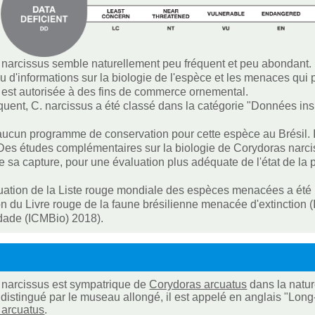
narcissus semble naturellement peu fréquent et peu abondant.
peu d'informations sur la biologie de l'espèce et les menaces qui
 est autorisée à des fins de commerce ornemental.
uent, C. narcissus a été classé dans la catégorie "Données ins
e aucun programme de conservation pour cette espèce au Brésil.
Des études complémentaires sur la biologie de Corydoras narcis
de sa capture, pour une évaluation plus adéquate de l'état de la 
uation de la Liste rouge mondiale des espèces menacées a été i
on du Livre rouge de la faune brésilienne menacée d'extinction
dade (ICMBio) 2018).
 narcissus est sympatrique de
Corydoras arcuatus
dans la natur
 distingué par le museau allongé, il est appelé en anglais "Lon
 arcuatus
.