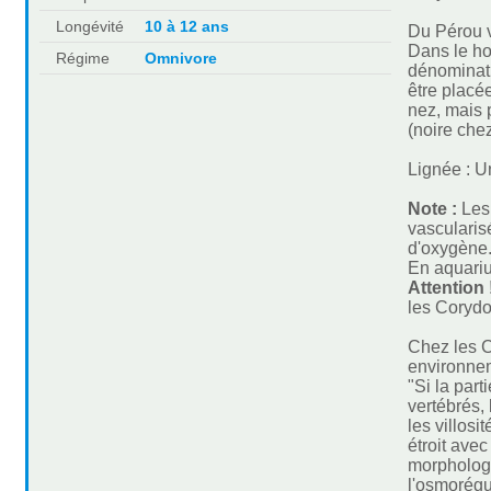
Longévité
10 à 12 ans
Du Pérou v
Dans le ho
Régime
Omnivore
dénominati
être placé
nez, mais 
(noire che
Lignée : U
Note :
Les
vascularis
d'oxygène
En aquarium
Attention 
les Corydo
Chez les C
environnem
"Si la part
vertébrés,
les villos
étroit ave
morphologi
l'osmorégul