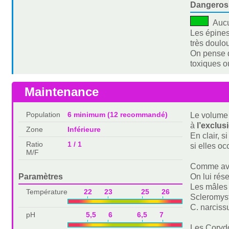
Dangeros
Auc
Les épines
très doulou
On pense q
toxiques 
Maintenance
Population
6 minimum (12 recommandé)
Le volume 
à
l’exclus
Zone
Inférieure
En clair, s
Ratio
1 / 1
si elles o
M/F
Comme avec
Paramètres
On lui rés
Les mâles 
Température
22 23 25 26
Scleromys
C. narciss
pH
5,5 6 6,5 7
Les Corydo