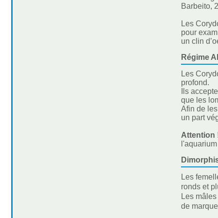
Barbeito, 
Les Corydo
pour examin
un clin d’oe
Régime Al
Les Corydo
profond.
Ils accept
que les lo
Afin de le
un part vé
Attention 
l'aquarium
Dimorphi
Les femell
ronds et pl
Les mâles 
de marques