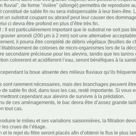
 fluvial", de forme "rivière" (allongé) permettra de reproduire au
t constitué de sable fin nu sera indispensable à leur bien-être. 
 et un substrat coupant ou abrasif peut leur causer des domma
elui ci devra être profond en plus d’être très fin.
! :
Il est particulièrement important que le substrat ne soit pas b
 gravier arrondi (200 μm à 2 mm) soit une alternative acceptable 
ement, il pourra être complété de débris végétaux (feuilles de c
 l'établissement de colonies de micro-organismes lors de la dé
ure secondaire précieuse pour les alevins, tandis que les tanins e
ion coloreront et acidifieront l’eau, seront bénéfiques à la sant
 cependant la boue absente des milieux fluviaux qu’ils fréquente
s sont rarement nécessaires, mais des branchages peuvent être a
e de sable fin doit, dans tous les cas, resté importante. Si vous
mettront cependant aux alevins de survivre à la prédation.
u de ces aménagements, le bac devra être d’assez grande taille
n tout cas.
roduire le milieu et ses variations saisonnières, la filtration de
r les crues de l’étiage.
n et le rejet du filtre seront placés afin d’obtenir le flus le plus