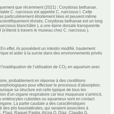
ifiquement que récemment (2021) : Corydoras bethanae.
table C. narcissus est appelée C. narcissus I. Cette
s particulièrement étroitement liées et peuvent même
 scientifiquement révisés. Corydoras bethanae est un long
narcissus blanchâtre ), a une épine dorsale transparente
l (s'étend à travers le museau chez C. narcissus ).
. En effet, ils possèdent un intestin modifié, hautement
érique et aider à la survie dans des environnements privés
.
 l’inadéquation de l’utilisation de CO
en aquarium avec
2
ssoire, probablement en réponse à des conditions
morphologiques pour effectuer le processus d'absorption.
, puisque sa structure est celle typique de tous les
ction d'un organe respiratoire car leur muqueuse s'amincit,
 les entérocytes cuboïdes ou squameux sont en contact
'organe. La partie caudale a des caractéristiques
 des plis basolatérales, qui seraient associées à
 E. Plaul, Raquel Pastor, Alcira O. Díaz, Claudio G.