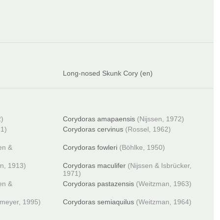
Long-nosed Skunk Cory (en)
2)
Corydoras amapaensis
(Nijssen, 1972)
71)
Corydoras cervinus
(Rossel, 1962)
en &
Corydoras fowleri
(Böhlke, 1950)
n, 1913)
Corydoras maculifer
(Nijssen & Isbrücker,
1971)
en &
Corydoras pastazensis
(Weitzman, 1963)
lmeyer, 1995)
Corydoras semiaquilus
(Weitzman, 1964)