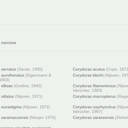
 narcisse
 serratus
(Sands, 1995)
Corydoras acutus
(Cope, 187
 aurofrenatus
(Eigenmann &
Corydoras blochi
(Nijssen, 19
1903)
ellisae
(Gosline, 1940)
Corydoras filamentosus
(Nijss
Isbrücker, 1983)
vittatus
(Nijssen, 1971)
Corydoras macropterus
(Rega
 ourastigma
(Nijssen, 1972)
Corydoras oxyrhynchus
(Nijss
Isbrücker, 1967)
 saramaccensis
(Nissjen 1970)
Corydoras sarareensis
(Dinke