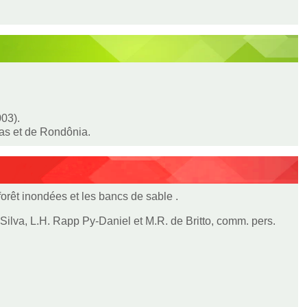
003).
nas et de Rondônia.
forêt inondées et les bancs de sable .
Silva, L.H. Rapp Py-Daniel et M.R. de Britto, comm. pers.