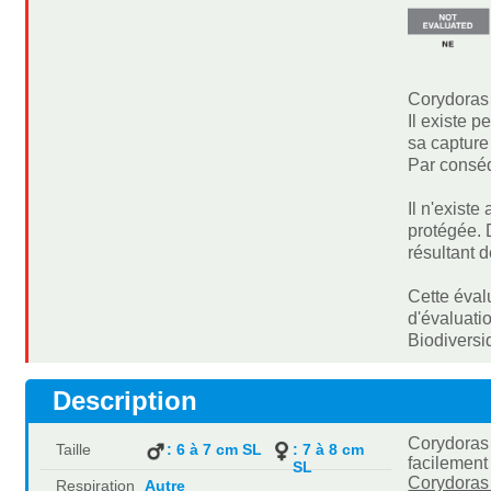
Corydoras 
Il existe 
sa capture
Par conséq
Il n'exist
protégée. 
résultant 
Cette éval
d'évaluati
Biodiversi
Description
Corydoras
Taille
: 6 à 7 cm SL
: 7 à 8 cm
facilement
SL
Corydoras
Respiration
Autre