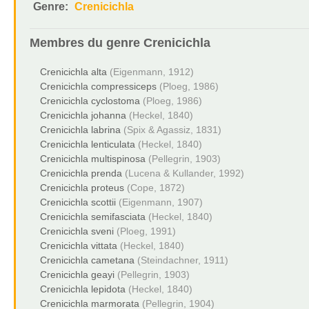
Genre:
Crenicichla
Membres du genre
Crenicichla
Crenicichla alta
(Eigenmann, 1912)
Crenicichla compressiceps
(Ploeg, 1986)
Crenicichla cyclostoma
(Ploeg, 1986)
Crenicichla johanna
(Heckel, 1840)
Crenicichla labrina
(Spix & Agassiz, 1831)
Crenicichla lenticulata
(Heckel, 1840)
Crenicichla multispinosa
(Pellegrin, 1903)
Crenicichla prenda
(Lucena & Kullander, 1992)
Crenicichla proteus
(Cope, 1872)
Crenicichla scottii
(Eigenmann, 1907)
Crenicichla semifasciata
(Heckel, 1840)
Crenicichla sveni
(Ploeg, 1991)
Crenicichla vittata
(Heckel, 1840)
Crenicichla cametana
(Steindachner, 1911)
Crenicichla geayi
(Pellegrin, 1903)
Crenicichla lepidota
(Heckel, 1840)
Crenicichla marmorata
(Pellegrin, 1904)