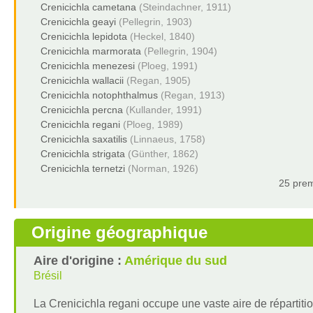
Crenicichla cametana
(Steindachner, 1911)
Crenicichla geayi
(Pellegrin, 1903)
Crenicichla lepidota
(Heckel, 1840)
Crenicichla marmorata
(Pellegrin, 1904)
Crenicichla menezesi
(Ploeg, 1991)
Crenicichla wallacii
(Regan, 1905)
Crenicichla notophthalmus
(Regan, 1913)
Crenicichla percna
(Kullander, 1991)
Crenicichla regani
(Ploeg, 1989)
Crenicichla saxatilis
(Linnaeus, 1758)
Crenicichla strigata
(Günther, 1862)
Crenicichla ternetzi
(Norman, 1926)
25 prem
Origine géographique
Aire d'origine :
Amérique du sud
Brésil
La Crenicichla regani occupe une vaste aire de répartiti