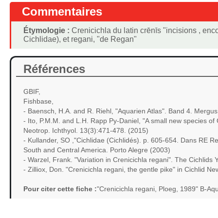
Commentaires
Étymologie :
Crenicichla du latin crēnīs "incisions , enc
Cichlidae), et regani, "de Regan"
Références
GBIF,
Fishbase,
- Baensch, H.A. and R. Riehl, "Aquarien Atlas". Band 4. Mergu
- Ito, P.M.M. and L.H. Rapp Py-Daniel, "A small new species of C
Neotrop. Ichthyol. 13(3):471-478. (2015)
- Kullander, SO ,"Cichlidae (Cichlidés). p. 605-654. Dans RE Rei
South and Central America. Porto Alegre (2003)
- Warzel, Frank. "Variation in Crenicichla regani". The Cichlid
- Zilliox, Don. "Crenicichla regani, the gentle pike" in Cichlid
Pour citer cette fiche :
"Crenicichla regani, Ploeg, 1989" B-Aq