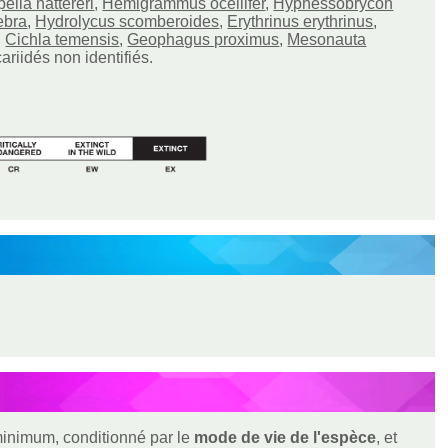
ella nattereri
,
Hemigrammus ocellifer
,
Hyphessobrycon
ebra
,
Hydrolycus scomberoides
,
Erythrinus erythrinus
,
,
Cichla temensis
,
Geophagus proximus
,
Mesonauta
ariidés non identifiés.
 minimum, conditionné par le
mode de vie de l'espèce
, et