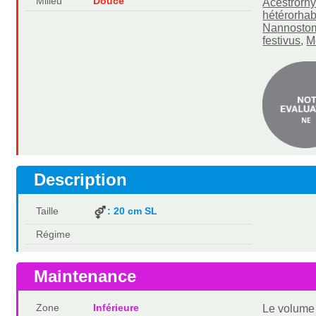
Milieu
Douce
Acestrorhy
hétérorha
Nannostom
festivus
,
M
Description
Taille
: 20 cm SL
Régime
Maintenance
Zone
Inférieure
Le volume 