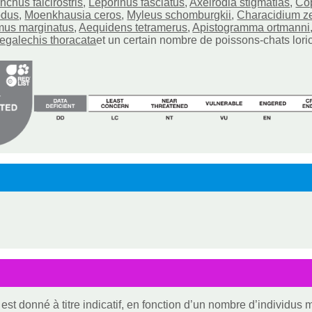
nchus falcirostris
,
Leporinus fasciatus
,
Axelrodia stigmatias
,
Cop
bdus
,
Moenkhausia ceros
,
Myleus schomburgkii
,
Characidium z
us marginatus
,
Aequidens tetramerus
,
Apistogramma ortmanni
egalechis thoracata
et un certain nombre de poissons-chats loric
est donné à titre indicatif, en fonction d’un nombre d’individus