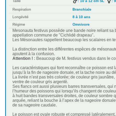
Taille
: 10 à 12 cm SL
: 
Respiration
Branchiale
Longévité
8 à 10 ans
Régime
Omnivore
Mesonauta festivus possède une bande noire reliant sa b
appellation commune de "Cichlidé drapeau".
Les Mésonautes rappellent beaucoup les scalaires en t
La distinction entre les différentes espèces de mésonaut
ajoutent à la confusion.
Attention ! :
Beaucoup de M. festivus vendus dans le co
Les caractéristiques qui font reconnaître ce poisson est l
jusqu’à la fin de nageoire dorsale, et la tache noire au 
La livrée n’est pas très colorée; de couleur gris jaunâtre, 
ventre de couleur gris argenté.
Ses flancs ont aussi plusieurs barres transversales, q
l’humeur des poissons qui lorsqu’ils changent de couleur 
à huit bandes transversales droites, de couleur sombre 
arquée, reliant la bouche à l’apex de la nageoire dorsale 
de sa nageoire caudale.
Le poisson est ovale robuste et compressé latéralement,