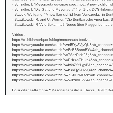
- Schindler, I. "Mesonauta guyanae spec. nov., A new cichlid fi
- Schindler, I. "Die Gattung Mesonauta" (Teil 1-8). DCG-Inform
- Staeck, Wolfgang. “A new flag cichlid from Venezuela.” in Bun
- Stawikowski, R. and U. Werner, "Die Buntbarsche Amerikas, 
- Stawikowski, R "Alte Bekannte? Neues über Flaggenbuntbar
Vidéos :
https://cichlidamerique.fr/blog/mesonauta-festivus
https://www.youtube.com/watch?v=nlBYySVjyQU&ab_channel=
https://www.youtube.com/watch?v=EsBBBannBYw&ab_channel
https://www.youtube.com/watch?v=7SqzRisK23g&ab_channel=va
https://www.youtube.com/watch?v=PHz4hFH-kq4&ab_channel
https://www.youtube.com/watch?v=b9sZSf1lgyE&ab_channel=
https://www.youtube.com/watch?v=k3hEjyDHxvQ&ab_channe
https://www.youtube.com/watch?v=7_Jl1PMPfck&ab_channel=B
https://www.youtube.com/watch?v=VJlYmIFVki4&ab_channel=Fil
Pour citer cette fiche :
"Mesonauta festivus, Heckel, 1840" B-