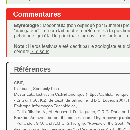
Commentaires
Etymologie :
Mesonauta (non expliqué par Günther) pro
"navigateur". Le nom fait peut-être référence à la positio
pelvienne, qui était le principal diagnostic de l'auteur.... et
Note :
Heros festivus a été décrit par le zoologiste au
célèbre
S. discus
.
Références
GBIF,
Fishbase, Seriously Fish
Mesonauta festivus in Cichlidamerique (https://cichlidamerique
- Britski, H.A., K.Z. de S&gt; de Silimon and B.S. Lopes, 2007. 
Embrapa Informaçäo Tecnológica,
- Cella-Ribeiro, A., M. Hauser, L.D. Nogueira, C.R.C. Doria and 
Brazilian Amazon, before the construction of hydropower plants.
- Kullander, S.O. and A.M.C. Silfvergrip, "Review of the South 
descriptions af two new species." in Revue suisse Zoo!. 98(2)