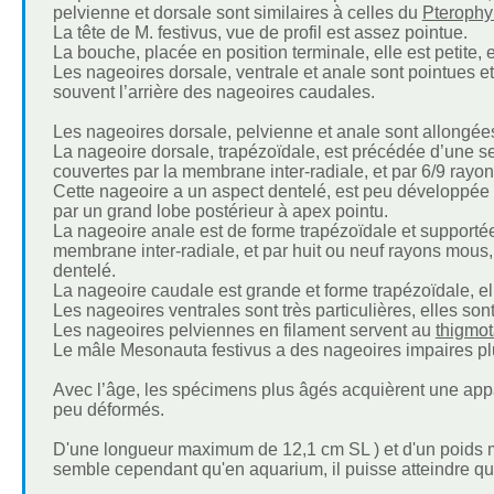
pelvienne et dorsale sont similaires à celles du
Pterophy
La tête de M. festivus, vue de profil est assez pointue.
La bouche, placée en position terminale, elle est petite, e
Les nageoires dorsale, ventrale et anale sont pointues e
souvent l’arrière des nageoires caudales.
Les nageoires dorsale, pelvienne et anale sont allongées
La nageoire dorsale, trapézoïdale, est précédée d’une se
couvertes par la membrane inter-radiale, et par 6/9 ray
Cette nageoire a un aspect dentelé, est peu développée e
par un grand lobe postérieur à apex pointu.
La nageoire anale est de forme trapézoïdale et supportée 
membrane inter-radiale, et par huit ou neuf rayons mous
dentelé.
La nageoire caudale est grande et forme trapézoïdale, 
Les nageoires ventrales sont très particulières, elles sont
Les nageoires pelviennes en filament servent au
thigmo
Le mâle Mesonauta festivus a des nageoires impaires plus
Avec l’âge, les spécimens plus âgés acquièrent une appar
peu déformés.
D'une longueur maximum de 12,1 cm SL ) et d'un poids ma
semble cependant qu'en aquarium, il puisse atteindre qui