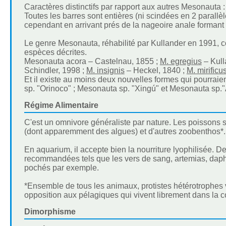
Caractères distinctifs par rapport aux autres Mesonauta :
Toutes les barres sont entières (ni scindées en 2 parallèl
cependant en arrivant prés de la nageoire anale formant
Le genre Mesonauta, réhabilité par Kullander en 1991, c
espèces décrites.
Mesonauta acora – Castelnau, 1855 ;
M. egregius
– Kulla
Schindler, 1998 ;
M. insignis
– Heckel, 1840 ;
M. mirificu
Et il existe au moins deux nouvelles formes qui pourrai
sp. "Orinoco" ; Mesonauta sp. "Xingú" et Mesonauta sp
Régime Alimentaire
C'est un omnivore généraliste par nature. Les poissons 
(dont apparemment des algues) et d'autres zoobenthos*.
En aquarium, il accepte bien la nourriture lyophilisée. D
recommandées tels que les vers de sang, artemias, daph
pochés par exemple.
*Ensemble de tous les animaux, protistes hétérotrophes 
opposition aux pélagiques qui vivent librement dans la c
Dimorphisme