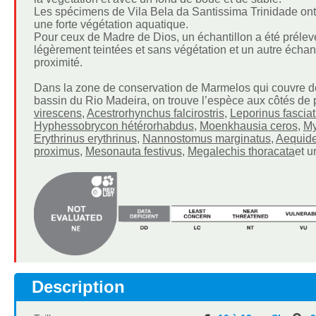
Les spécimens de Vila Bela da Santissima Trinidade ont 
une forte végétation aquatique.
Pour ceux de Madre de Dios, un échantillon a été prélev
légèrement teintées et sans végétation et un autre échanti
proximité.
Dans la zone de conservation de Marmelos qui couvre de
bassin du Rio Madeira, on trouve l’espèce aux côtés de
virescens
,
Acestrorhynchus falcirostris
,
Leporinus fascia
Hyphessobrycon hétérorhabdus
,
Moenkhausia ceros
,
My
Erythrinus erythrinus
,
Nannostomus marginatus
,
Aequide
proximus
,
Mesonauta festivus
,
Megalechis thoracata
et u
Description