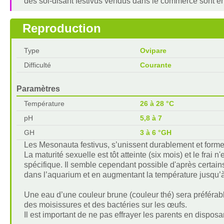
des soi-disant festivus vendus dans le commerce sont en
Reproduction
Type
Ovipare
Difficulté
Courante
Paramètres
Température
26 à 28 °C
pH
5,8 à 7
GH
3 à 6 °GH
Les Mesonauta festivus, s’unissent durablement et forme
La maturité sexuelle est tôt atteinte (six mois) et le fr
spécifique. Il semble cependant possible d'après certai
dans l’aquarium et en augmentant la température jusqu’
Une eau d’une couleur brune (couleur thé) sera préféra
des moisissures et des bactéries sur les œufs.
Il est important de ne pas effrayer les parents en dispos