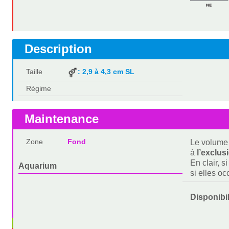
Description
Taille
: 2,9 à 4,3 cm SL
Régime
Maintenance
Zone
Fond
Le volume 
à
l’exclus
En clair, s
Aquarium
si elles o
Disponibi