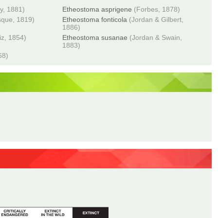
y, 1881)
Etheostoma asprigene
(Forbes, 1878)
sque, 1819)
Etheostoma fonticola
(Jordan & Gilbert,
1886)
iz, 1854)
Etheostoma susanae
(Jordan & Swain,
1883)
68)