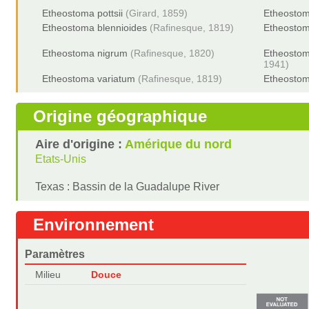
Etheostoma pottsii
(Girard, 1859)
Etheostom
Etheostoma blennioides
(Rafinesque, 1819)
Etheosto
Etheostoma nigrum
(Rafinesque, 1820)
Etheosto
1941)
Etheostoma variatum
(Rafinesque, 1819)
Etheostom
Origine géographique
Aire d'origine :
Amérique du nord
Etats-Unis
Texas : Bassin de la Guadalupe River
Environnement
Paramètres
Milieu
Douce