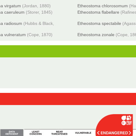
a virgatum
(Jordan, 1880)
Etheostoma chlorosomum
(Ha
ma caeruleum
(Storer, 1845)
Etheostoma flabellare
(Rafine
ma radiosum
(Hubbs & Black,
Etheostoma spectabile
(Agass
a vulneratum
(Cope, 1870)
Etheostoma zonale
(Cope, 18