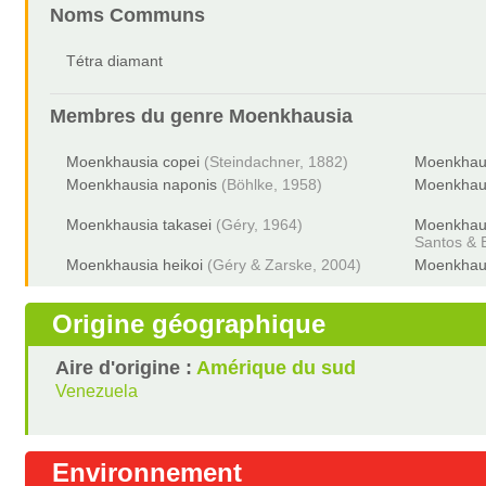
Noms Communs
Tétra diamant
Membres du genre
Moenkhausia
Moenkhausia copei
(Steindachner, 1882)
Moenkhaus
Moenkhausia naponis
(Böhlke, 1958)
Moenkhaus
Moenkhausia takasei
(Géry, 1964)
Moenkhaus
Santos & 
Moenkhausia heikoi
(Géry & Zarske, 2004)
Moenkhau
Origine géographique
Aire d'origine :
Amérique du sud
Venezuela
Environnement