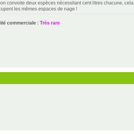
i on convoite deux espèces nécessitant cent litres chacune, cela f
ccupent les mêmes espaces de nage !
lité commerciale :
Très rare