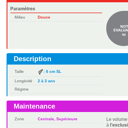
Paramètres
Milieu
Douce
Description
Taille
: 6 cm SL
Longévité
2 à 3 ans
Régime
Maintenance
Zone
Centrale, Supérieure
Le volume 
à
l’exclus