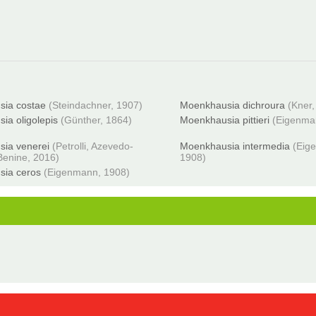
ia costae
(Steindachner, 1907)
Moenkhausia dichroura
(Kner,
ia oligolepis
(Günther, 1864)
Moenkhausia pittieri
(Eigenma
ia venerei
(Petrolli, Azevedo-
Moenkhausia intermedia
(Eig
Benine, 2016)
1908)
sia ceros
(Eigenmann, 1908)