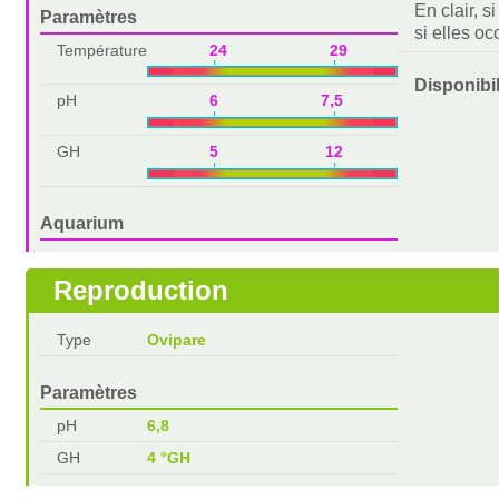
En clair, s
Paramètres
si elles o
Température
24 29
Disponibi
pH
6 7,5
GH
5 12
Aquarium
Reproduction
Type
Ovipare
Paramètres
pH
6,8
GH
4 °GH