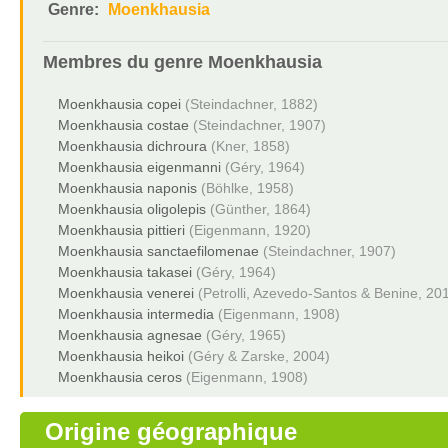
Genre:
Moenkhausia
Membres du genre
Moenkhausia
Moenkhausia copei
(Steindachner, 1882)
Moenkhausia costae
(Steindachner, 1907)
Moenkhausia dichroura
(Kner, 1858)
Moenkhausia eigenmanni
(Géry, 1964)
Moenkhausia naponis
(Böhlke, 1958)
Moenkhausia oligolepis
(Günther, 1864)
Moenkhausia pittieri
(Eigenmann, 1920)
Moenkhausia sanctaefilomenae
(Steindachner, 1907)
Moenkhausia takasei
(Géry, 1964)
Moenkhausia venerei
(Petrolli, Azevedo-Santos & Benine, 20
Moenkhausia intermedia
(Eigenmann, 1908)
Moenkhausia agnesae
(Géry, 1965)
Moenkhausia heikoi
(Géry & Zarske, 2004)
Moenkhausia ceros
(Eigenmann, 1908)
Origine géographique