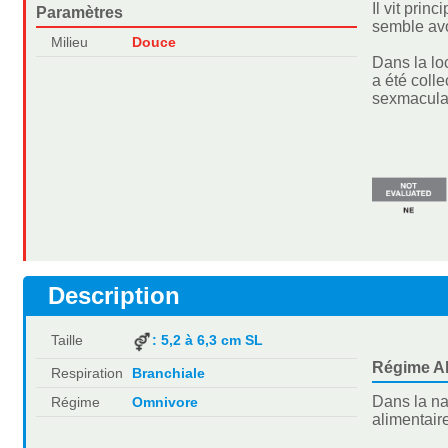
Il vit prin
Paramètres
semble avo
Milieu
Douce
Dans la lo
a été coll
sexmacula
Description
Taille
: 5,2 à 6,3 cm SL
Régime Al
Respiration
Branchiale
Dans la na
Régime
Omnivore
alimentaire