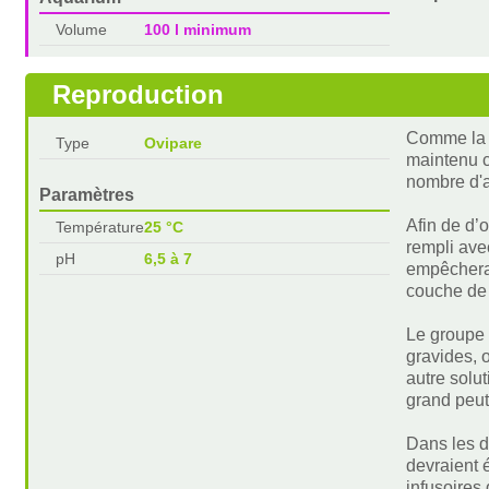
Volume
100 l minimum
Reproduction
Comme la p
Type
Ovipare
maintenu c
nombre d'a
Paramètres
Afin de d’
Température
25 °C
rempli ave
pH
6,5 à 7
empêchera 
couche de b
Le groupe 
gravides, 
autre solu
grand peut
Dans les d
devraient é
infusoires