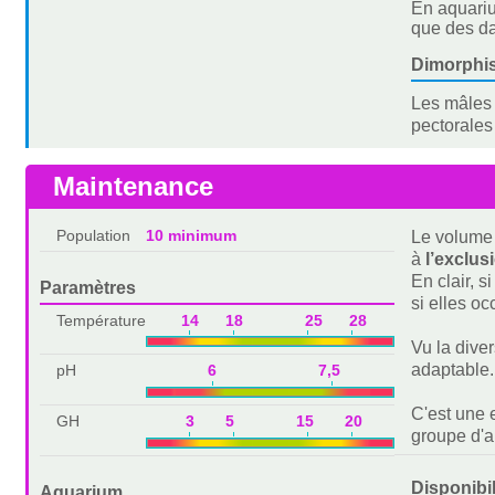
En aquariu
que des da
Dimorphi
Les mâles 
pectorales
Maintenance
Population
10 minimum
Le volume 
à
l’exclus
En clair, s
Paramètres
si elles o
Température
14 18 25 28
Vu la dive
adaptable.
pH
6 7,5
C'est une 
GH
3 5 15 20
groupe d'a
Disponibi
Aquarium