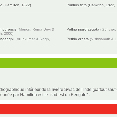
to (Hamilton, 1822)
Puntius ticto (Hamilton, 1822)
nipurensis
(Menon, Rema Devi &
Pethia nigrofasciata
(Günther,
h, 2000)
ingangbii
(Arunkumar & Singh,
Pethia ornata
(Vishwanath & L
ydrographique inférieur de la rivière Swat, de l'Inde (partout sa
donnée par Hamilton est le "sud-est du Bengale" .