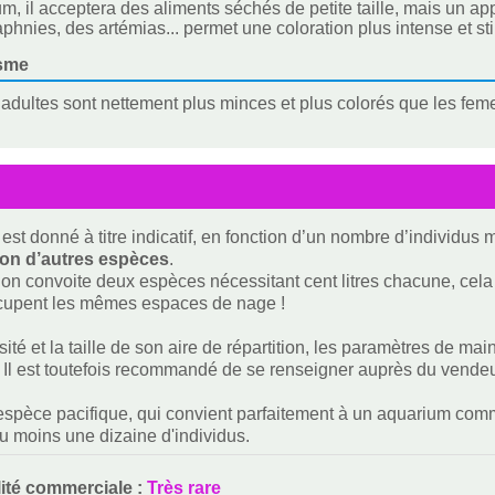
m, il acceptera des aliments séchés de petite taille, mais un appo
phnies, des artémias... permet une coloration plus intense et st
sme
adultes sont nettement plus minces et plus colorés que les femel
est donné à titre indicatif, en fonction d’un nombre d’individus
ion d’autres espèces
.
i on convoite deux espèces nécessitant cent litres chacune, cela f
ccupent les mêmes espaces de nage !
rsité et la taille de son aire de répartition, les paramètres de m
 Il est toutefois recommandé de se renseigner auprès du vendeur 
espèce pacifique, qui convient parfaitement à un aquarium commu
u moins une dizaine d'individus.
lité commerciale :
Très rare