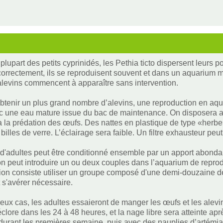
lupart des petits cyprinidés, les Pethia ticto dispersent leurs p
orrectement, ils se reproduisent souvent et dans un aquarium ma
levins commencent à apparaître sans intervention.
obtenir un plus grand nombre d’alevins, une reproduction en aq
c une eau mature issue du bac de maintenance. On disposera au
la prédation des œufs. Des nattes en plastique de type «herbe
illes de verre. L’éclairage sera faible. Un filtre exhausteur peut 
d'adultes peut être conditionné ensemble par un apport abondan
on peut introduire un ou deux couples dans l’aquarium de reprodu
tion consiste utiliser un groupe composé d'une demi-douzaine
 s'avérer nécessaire.
eux cas, les adultes essaieront de manger les œufs et les alevin
clore dans les 24 à 48 heures, et la nage libre sera atteinte apr
 durant les premières semaine, puis avec des nauplies d’artémia