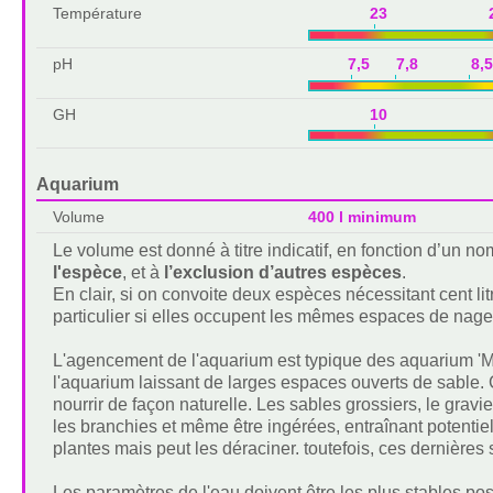
Température
23 2
pH
7,5 7,8 8,
GH
10 2
Aquarium
Volume
400 l minimum
Le volume est donné à titre indicatif, en fonction d’un 
l'espèce
, et à
l’exclusion d’autres espèces
.
En clair, si on convoite deux espèces nécessitant cent lit
particulier si elles occupent les mêmes espaces de nage
L'agencement de l'aquarium est typique des aquarium 'Mala
l'aquarium laissant de larges espaces ouverts de sable. 
nourrir de façon naturelle. Les sables grossiers, le grav
les branchies et même être ingérées, entraînant potent
plantes mais peut les déraciner. toutefois, ces dernières
Les paramètres de l'eau doivent être les plus stables poss