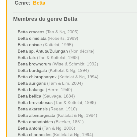
Genre:
Betta
Membres du genre
Betta
Betta cracens
(Tan & Ng, 2005)
Betta dimidiata
(Roberts, 1989)
Betta enisae
(Kottelat, 1995)
Betta sp. Antuta/Bulungan
(Non décrite)
Betta falx
(Tan & Kottelat, 1998)
Betta brownorum
(Witte & Schmidt, 1992)
Betta burdigala
(Kottelat & Ng, 1994)
Betta chloropharynx
(Kottelat & Ng, 1994)
Betta aurigans
(Tam & Lim, 2004)
Betta balunga
(Herre, 1940)
Betta bellica
(Sauvage, 1884)
Betta breviobesus
(Tan & Kottelat, 1998)
Betta akarensis
(Regan, 1910)
Betta albimarginata
(Kottelat & Ng, 1994)
Betta anabatoides
(Bleeker, 1851)
Betta antoni
(Tan & Ng, 2006)
Betta channoides
(Kottelat & Ng, 1994)