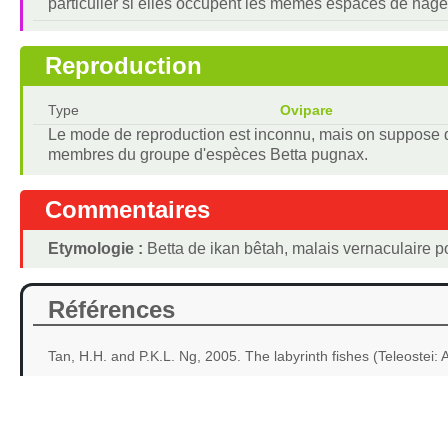
particulier si elles occupent les mêmes espaces de nage
Reproduction
Type
Ovipare
Le mode de reproduction est inconnu, mais on suppose q
membres du groupe d'espèces Betta pugnax.
Commentaires
Etymologie :
Betta de ikan bêtah, malais vernaculaire 
Références
Tan, H.H. and P.K.L. Ng, 2005. The labyrinth fishes (Teleostei: