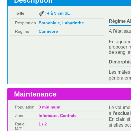
Description
Taille
: 4 à 5 cm SL
Régime Al
Respiration
Branchiale, Labyrinthe
A l'état sa
Régime
Carnivore
En aquariu
proposer r
de sang, a
Dimorphi
Les mâles 
généraleme
Maintenance
Population
3 minimum
Le volume 
à
l’exclus
Zone
Inférieure, Centrale
En clair, s
Ratio
1 / 2
si elles o
M/F