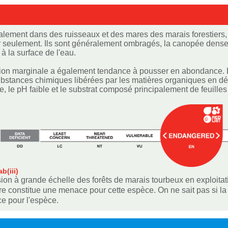
éralement dans des ruisseaux et des mares des marais forestiers
 seulement. Ils sont généralement ombragés, la canopée dense
à la surface de l'eau.
ion marginale a également tendance à pousser en abondance. L
ubstances chimiques libérées par les matières organiques en d
e, le pH faible et le substrat composé principalement de feuill
b(iii)
ion à grande échelle des forêts de marais tourbeux en exploitatio
e constitue une menace pour cette espèce. On ne sait pas si la
e pour l'espèce.