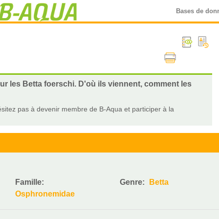
Bases de don
ur les Betta foerschi. D'où ils viennent, comment les
sitez pas à devenir membre de B-Aqua et participer à la
Famille:
Genre:
Betta
Osphronemidae