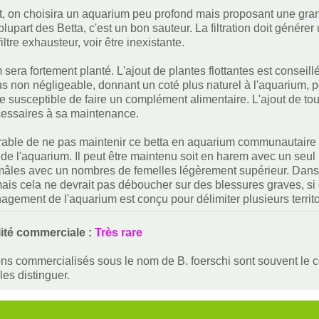
, on choisira un aquarium peu profond mais proposant une grande
upart des Betta, c'est un bon sauteur. La filtration doit générer 
iltre exhausteur, voir être inexistante.
sera fortement planté. L'ajout de plantes flottantes est conseillé 
us non négligeable, donnant un coté plus naturel à l'aquarium, p
e susceptible de faire un complément alimentaire. L'ajout de tou
essaires à sa maintenance.
férable de ne pas maintenir ce betta en aquarium communautaire car
de l'aquarium. Il peut être maintenu soit en harem avec un seul 
mâles avec un nombres de femelles légèrement supérieur. Dans
, mais cela ne devrait pas déboucher sur des blessures graves, si 
nagement de l'aquarium est conçu pour délimiter plusieurs territo
lité commerciale :
Très rare
ns commercialisés sous le nom de B. foerschi sont souvent le c
 les distinguer.