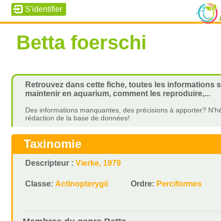
Betta foerschi
Retrouvez dans cette fiche, toutes les informations s
maintenir en aquarium, comment les reproduire,...
Des informations manquantes, des précisions à apporter? N'hé
rédaction de la base de données!
Taxinomie
Descripteur :
Vierke, 1979
Classe:
Actinopterygii
Ordre:
Perciformes