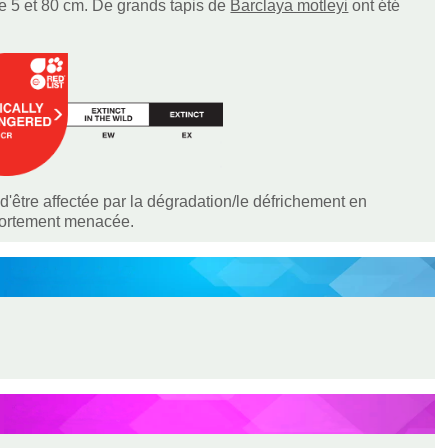
tre 5 et 80 cm. De grands tapis de
Barclaya motleyi
ont été
'être affectée par la dégradation/le défrichement en
 fortement menacée.