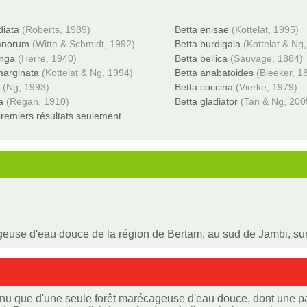
diata
(Roberts, 1989)
Betta enisae
(Kottelat, 1995)
wnorum
(Witte & Schmidt, 1992)
Betta burdigala
(Kottelat & Ng
unga
(Herre, 1940)
Betta bellica
(Sauvage, 1884)
marginata
(Kottelat & Ng, 1994)
Betta anabatoides
(Bleeker, 1
i
(Ng, 1993)
Betta coccina
(Vierke, 1979)
a
(Regan, 1910)
Betta gladiator
(Tan & Ng, 200
remiers résultats seulement
geuse d'eau douce de la région de Bertam, au sud de Jambi, sur 
onnu que d'une seule forêt marécageuse d'eau douce, dont une part