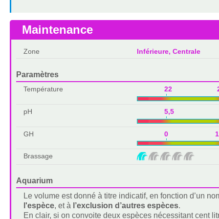
Maintenance
Zone
Inférieure, Centrale
Paramètres
Température
22 2
pH
5,5 6,
GH
0 1
Brassage
Aquarium
Le volume est donné à titre indicatif, en fonction d’un 
l'espèce
, et à
l’exclusion d’autres espèces
.
En clair, si on convoite deux espèces nécessitant cent lit