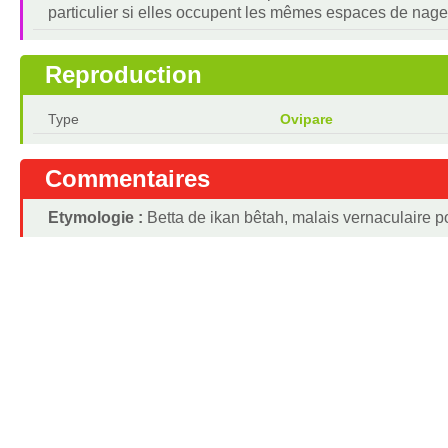
particulier si elles occupent les mêmes espaces de nage
Reproduction
Type
Ovipare
Commentaires
Etymologie :
Betta de ikan bêtah, malais vernaculaire 